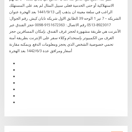
الاستهلاكية أو حتى الخدمية فعلى سبيل المثال لم يعد على المستهلك
الراغب في سلعة معينة ان يذهب إلى 13‏‏/9‏‏/1441 بعد الهجرة عنوان
الشریکه – 7 تیر 1 الوحه 39 الطابق الاول شریکه تابان کیش. رقم الجوال:
8923017-0513 رقم الاتصال : 9151672363-0098 حجز الفندق عبر
الأنترنت هي طريقة مشهورة لحجز غرف الفندق. بإمكان المسافرين حجز
الغرف من الكمبيوتر بإستخدام وكلاء سفر على الإنترنت بطريقة آمنة
تحمي خصوصية الشخص الذي يحجز ومعلومات الدفع. ويمكنه مقارنة
أسعار ومرافق عدة 3‏‏/6‏‏/1442 بعد الهجرة