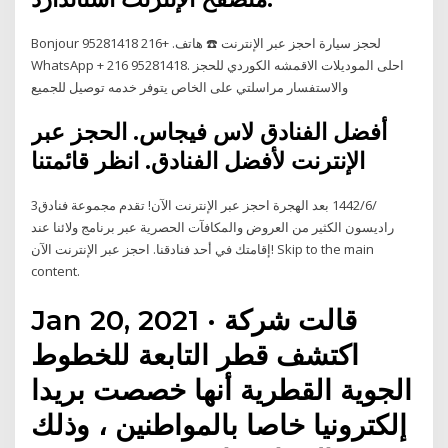
Bonjour لحجز سيارة احجز عبر الإنترنت ☎️ هاتف. +216 95281418
WhatsApp + 216 95281418. احلى الموديلات الاقمشه الكوردي للحجز
والاستفسار مراسلتي على الخاص يتوفر خدمه توصيل للجميع
أفضل الفنادق لاس فيجاس. الحجز عبر
الإنترنت لأفضل الفنادق. انظر قائمتنا
3‏‏/6‏‏/1442 بعد الهجرة احجز عبر الإنترنت الآن! تقدم مجموعة فنادق
راديسون الكثير من العروض والمكافآت الحصرية عبر برنامج ولائنا عند
إقامتك في أحد فنادقنا. احجز عبر الإنترنت الآن! Skip to the main
content.
Jan 20, 2021 · قالت شركة
اكتشف قطر التابعة للخطوط
الجوية القطرية أنها خصصت بريدا
إلكترونيا خاصا بالمواطنين ، وذلك