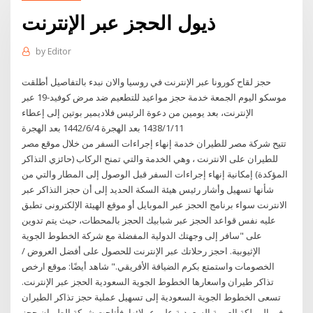
ذيول الحجز عبر الإنترنت
by
Editor
حجز لقاح كورونا عبر الإنترنت في روسيا والان نبدء بالتفاصيل أطلقت
موسكو اليوم الجمعة خدمة حجز مواعيد للتطعيم ضد مرض كوفيد-19 عبر
الإنترنت، بعد يومين من دعوة الرئيس فلاديمير بوتين إلى إعطاء
11‏‏/1‏‏/1438 بعد الهجرة 4‏‏/6‏‏/1442 بعد الهجرة
تتيح شركة مصر للطيران خدمة إنهاء إجراءات السفر من خلال موقع مصر
للطيران على الانترنت ، وهي الخدمة والتي تمنح الركاب (حائزي التذاكر
المؤكدة) إمكانية إنهاء إجراءات السفر قبل الوصول إلى المطار والتي من
شأنها تسهيل وأشار رئيس هيئة السكة الحديد إلى أن حجز التذاكر عبر
الانترنت سواء برنامج الحجز عبر الموبايل أو موقع الهيئة الإلكترونى تطبق
عليه نفس قواعد الحجز عبر شبابيك الحجز بالمحطات، حيث يتم تدوين
على "سافر إلى وجهتك الدولية المفضلة مع شركة الخطوط الجوية
الإثيوبية. احجز رحلاتك عبر الإنترنت للحصول على أفضل العروض /
الخصومات واستمتع بكرم الضيافة الأفريقي." شاهد أيضًا: موقع ارخص
تذاكر طيران واسعارها الخطوط الجوية السعودية الحجز عبر الإنترنت.
تسعى الخطوط الجوية السعودية إلى تسهيل عملية حجز تذاكر الطيران
في المملكة العربية السعودية على عملائها، فأتاحت شركة الطيران حجز