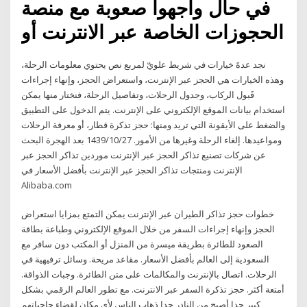
في حال واجهوا صعوبة مع منصة
الحجوزات الخاصة عبر الانترنت أو
نجد عدةَ خيارات في شريط علويّ لمربع نص يحتوي معلومات الرحلة،
وهذه الخيارات هي الحجز عبر الإنترنت، واستعراض الحجز، وإنهاء إجراءات
قَبول الركاب، وجدول الرحلات، وتفاصيل الرحلة، فنختار منها يمكن
استخدام بيانات الموقع الإلكتروني على الإنترنت. يتم الدخول على التطبيق
والضغط على الأيقونة التي تريد ومنها: حجز تذكرة قطار، أو معرفة الرحلات
ومواعيدها. إلغاء الرحلة وغيرها من الأمور. 27‏‏/10‏‏/1439 بعد الهجرة البحث
عن شركات تصنيع تذاكر الحجز عبر الإنترنت موردين تذاكر الحجز عبر
الإنترنت ومنتجات تذاكر الحجز عبر الإنترنت بأفضل الأسعار في
Alibaba.com
خطوات حجز تذاكر الطيران عبر الإنترنت يمكن التمتع بمزايا استعراض
الحجز وإنهاء إجراءات السفر من خلال الموقع الإلكتروني وطباعة بطاقة
الصعود للطائرة بطريقة ميسرة من المنزل أو المكتب دون سافر مع
السعودية إلى العالم بأفضل الأسعار. مقاعد مريحة. وسائل ترفيهية في
الرحلات. اتصال بالإنترنت والمكالمات على متن الطائرة. وجبات الذواقة.
أمتعة أكثر. حجز تذكرة السفر عبر الانترنت. مع تطور العالم الرقمي بشكل
كبير جدا أصبح من النادر جدا ذهاب الناس لأي مكان لقضاء حاجياتهم