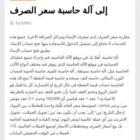
إلى آلة حاسبة سعر الصرف
by
Editor
مقارنة سعر الصرف لدى مصرف الإنماء ومراكز الصرافة الاخرة. جميع هذه
الخدمات لا تحتاج إلى تسجيل الدخول للاستفادة منها. فتح حساب الإنماء.
تطبيق فتح حساب الإنماء
آلة حاسبة. أهلا بك في موقع الآلة الحاسبة, قم بإجراء جميع عملياتك
الحسابية في موقع الآلة الحاسبة الذي يتوفر فيه مختلف أنواع الآلات
الحاسبة مثل: آلة حاسبة بسيطة , آلة حاسبة علمية, حاسبة الحمية لحساب
الوزن المثالي, حاسبة كيف تستخدم حاسبة قيمة النقطة ؟ تتيح لك هذه
الحاسبة حساب قيمة النقطة في حال الربح أو الخسارة، كل ماعليك هو
اختيار الزوج وحجم العقد علما بأن حجم العقد يتم اختياره بالطريقة
الاعتيادية 1 عقد = عقد قياسي أي 100,000 وحدة، 0.1 عقد مؤشر
لمتوسط سعر العائد للّيلة واحدة للتعاملات بين البنوك - conia من: يرجى
إدخال التاريخ 'من' 'إلى' يجب أن يكون بعد 'من' تحويل العملات - تحويل
الانترنت من أي عملة عالمية لسعر اليوم. لوحة القيادة الشخصية الخاصة
بك مع أسعار الصرف ومخططات الأسعار لجميع العملات العالمية. 173
العملات في الوقت الحقيقي البيانات.