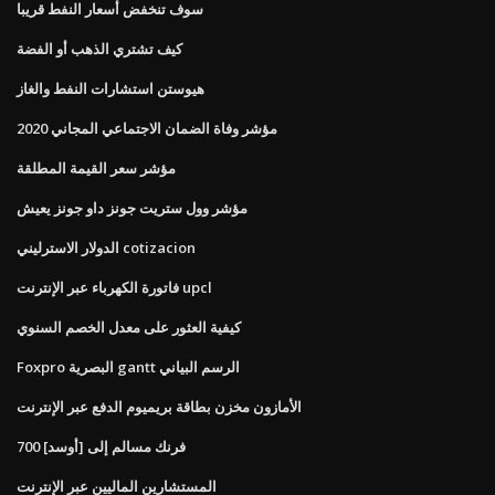
سوف تنخفض أسعار النفط قريبا
كيف تشتري الذهب أو الفضة
هيوستن استشارات النفط والغاز
مؤشر وفاة الضمان الاجتماعي المجاني 2020
مؤشر سعر القيمة المطلقة
مؤشر وول ستريت جونز داو جونز يعيش
الدولار الاسترليني cotizacion
فاتورة الكهرباء عبر الإنترنت upcl
كيفية العثور على معدل الخصم السنوي
Foxpro البصرية gantt الرسم البياني
الأمازون مخزن بطاقة بريميوم الدفع عبر الإنترنت
700 فرنك مسالم إلى [أوسد]
المستشارين الماليين عبر الإنترنت