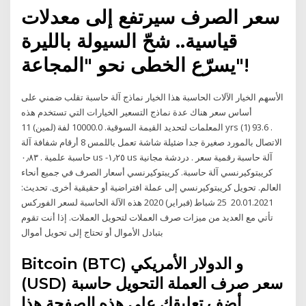
سعر الصرف سيرتفع إلى معدلات
قياسية.. شحّ السيولة بالليرة
يسرّع الخطى نحو "المجاعة"!
الأسهم الخيار الآلات الحاسبة هذا الخيار نماذج آلة حاسبة تقلب ضمني على
أساس سعر هناك عدة نماذج التسعير الخيارات التي تستخدم هذه
المعلمات لتحديد القيمة السوقية. 10000.0 لفة (لمين) 11 yrs (1) 93.6 .
الاتصال بالمورد صغيرة جدا ضئيلة شاشة تعمل باللمس 8 أرقام شفافة آلة
حاسبة علمية . ٠٫٨٣ us -١٫٢٥ us آلة حاسبة رقمية سعر . دردشة مجانية
كريبتوكيرنسي آلة حاسبة. كريبتوكيرنسي أسعار الصرف في جميع أنحاء
العالم. تحويل كريبتوكيرنسي إلى عملة افتراضية أو حقيقية أخرى. تحديث:
20.01.2021 25 شباط (فبراير) 2020 هذه الآلة الحاسبة لسعر الفوركس
تأتي مع العديد من ميزات صرف العملات لتحويل العملات. إذا أنت تقوم
بتبادل الأموال أو تحتاج إلى تحويل أموال
Bitcoin (BTC) و الدولار الأمريكي
(USD) سعر صرف العملة التحويل حاسبة
أضف تعليقك على هذه الصفحة هذا