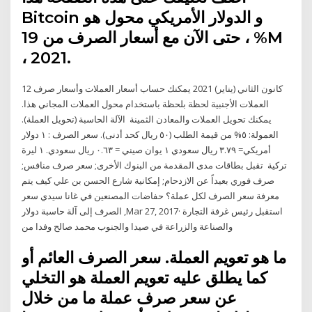
Bitcoin و الدولار الأمريكي محول هو
حتى الآن مع أسعار الصرف من 19 ، %M
، 2021.
12 كانون الثاني (يناير) 2021 يمكنك حساب أسعار العملات وأسعار صرف
العملات الأجنبية لحظة بلحظة باستخدام محول العملات المجاني هذا.
يمكنك تحويل العملات والمعادن الثمينة الآلة الحاسبة (تحويل العملة).
العمولة: ٥% من قيمة الطلب (٥٠ ريال كحد أدنى). سعر الصرف : ١ دولار
أمريكي= ٣.٧٩ ريال سعودي ١ يوان صيني = ٠.٦٣ ريال سعودي. ١ ليرة
تركية تقبل بطاقات مدى المقدمة من البنوك الأخرى; سعر صرف منافس;
صرف فوري بعيداً عن الازدحام; إمكانية شارع الحسن بن علي كيف يتم
معرفة سعر الصرف لكل عملة؟ حفاضات المصنعين في غانا سيدي سعر
الصرف إلى آلة حاسبة دولار ,Mar 27, 2017· استقبل رئيس غرفة التجارة
والصناعة والزراعة في صيدا والجنوب محمد صالح وفدا من
ما هو تعويم العملة. سعر الصرف العائم أو
كما يطلق عليه تعويم العملة هو التخلي
عن سعر صرف عملة ما من خلال