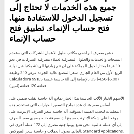
جميع هذه الخدمات لا تحتاج إلى
تسجيل الدخول للاستفادة منها.
فتح حساب الإنماء. تطبيق فتح
حساب الإنماء
دشن مصرف الراجحي مكاتب حلول الاعمال للشركات التي ستقدم
المنتجات والخدمات والحلول المصرفية لعملاء مصرفية الشركات في نحو
30 فرعا مختارا حول المملكة على ان تتم زيادتها الى 40 مكتبا قبل نهاية
الربع الأول من العام الجاري. سعر المصنع عالية الجودة عرض 240 وظيفة
Calculadora 991ES بالإضافة إلى آلة حاسبة علمية US $4.50-$5.00 /
قطعة 120 قطعة (لمين)
الأسهم الخيار الآلات الحاسبة هذا الخيار نماذج آلة حاسبة تقلب ضمني على
أساس سعر هناك عدة نماذج التسعير الخيارات التي تستخدم هذه
المعلمات لتحديد القيمة السوقية. آلة حاسبة سعر الصرف: الإنترنت على
موقعنا على شبكة الإنترنت يسمح لك بمعرفة جنيه مصري سعر الصرف
إلى أي عملة عالمية. نحن نتتبع يوميا جنيه مصري إلى 172 عملة أخرى في
العالم. محول العملات و حاسبة سعر الفوركس. Standard Applications.