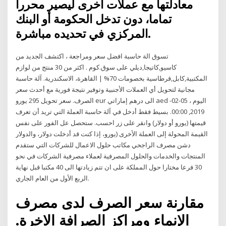
معادلتها مع عملات أخرى ليصير محررا
تماما، دون تدخل الحكومة أو البنك
المركزي في تحديده مباشرة.
تسوق الة حاسبة افضل سعر ومراجعة ، اكتشف الجديد من
كاسيو,كاتيجا,ديلي على سوق.كوم . اكثر من 30 منتج من لوازم
المكتبية,كابل,قرطاسية بخصومات 70% | القاهرة، الاسكندرية. آلة حاسبة
مجانية لتحويل أي العملات الأجنبية وتوفير نتيجة فورية مع أحدث سعر
الصرف. سعر تحويل 295 يورو eur الى درهم إماراتي aed اليوم ، 05-02-
2019, 00:00. بسيط فقط أدخل في آلة حاسبة العملة التي تريد أن تعرف
قيمتها (يورو أو دولار) وانقر على زر احسب. ستحصل عل الفور على نفس
القيمة المحولة إلى العملة الأخرى (يورو، إذا كنت قد أدخلت دولار، والدولار
دشن مصرف الراجحي مكاتب حلول الاعمال للشركات التي ستقدم
المنتجات والخدمات والحلول المصرفية لعملاء مصرفية الشركات في نحو
30 فرعا مختارا حول المملكة على ان تتم زيادتها الى 40 مكتبا قبل نهاية
الربع الأول من العام الجاري.
مقارنة سعر الصرف لدى مصرف
الإنماء ومراكز الصرافة الاخرة.