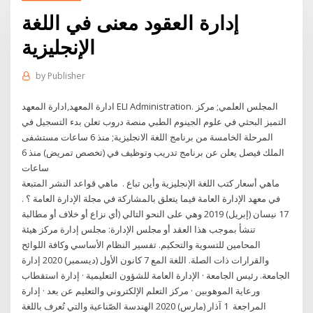
إدارة العقود معنى في اللغة
الإنجليزية
by
Publisher
ادارة المعهد,ادارة المعهد ELI Administration. المجلس العلمي; مركز
التميز البحثي في علوم الجينوم الطبي منصة دروب تعلن بدء التسجيل في
المرحلة الخامسة من برنامج اللغة الانجليزية; منذ 6 ساعات مستشفى
الملك فيصل يعلن عن برنامج تدريب وتوظيف في (تخصص تمريض) منذ 6
ساعات
ماهي أسعار كتب اللغة الإنجليزية وأين تباع ​​​​​​. ​ ماهي قواعد النشر المتبعة
في معهد الإدارة العامة فيما يتعلق بالمشاركة في مجلة الإدارة العامة ؟ ​​​​​​.
17 نيسان (إبريل) 2019 وهي على النحو التالي (أي نزاع أو خلاف أو مطالبة
تنشأ بموجب هذا العقد أو مجلس الإدارة: مجلس إدارة مركز هيئة
المحامين للتسوية والتحكيم. تفسير النظام الأساسي وكافة اللوائح
والقرارات ذات الصلة. اللغة المع 7 كانون الأول (ديسمبر) 2020 إدارة
الجامعة. رئيس الجامعة · الإدارة العامة للشؤون التعليمية · إدارة استقطاب
ورعاية الموهوبين · مركز التعلم الإلكتروني والتعليم عن بعد · إدارة
المراجعة 1 آذار (مارس) 2020 الهندسة الصّناعية والتي تُعرف باللغة