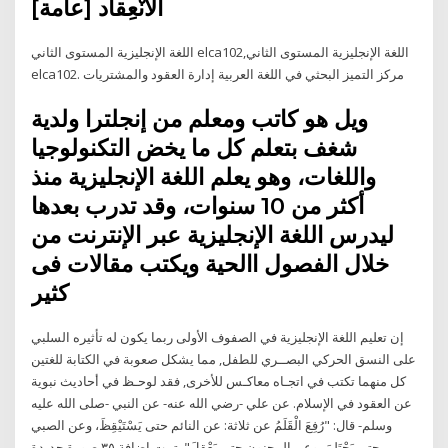
الانْعِقاد [عامة]
اللغة الإنجليزية المستوى الثاني elca102,اللغة الإنجليزية المستوى الثاني
elca102. مركز التميز البحثي في اللغة العربية إدارة العقود والمشتريات
ويل هو كاتب ومعلم من إنجلترا ولدية
شغف بتعلم كل ما يخض التكنولوجيا
واللغات، وهو يعلم اللغة الإنجليزية منذ
أكثر من 10 سنوات، وقد تدرب بعدها
ليدرس اللغة الإنجليزية عبر الإنترنت من
خلال الفصول االحية ويكتب مقالات فى
كثير
إن تعليم اللغة الإنجليزية في الصفوف الأولى ربما يكون له تأثيره السلبي
على النسق الحركي البصــري للطفل, مما يشكل صعوبة في الكتابة للغتين
كل منهما تكتب في اتجـاه معاكـس للأخرى, فقد لوحـظ في أحاديث نبوية
عن العقود في الإسلام. عن علي -رضي الله عنه- عن النبي -صلى الله عليه
وسلم- قال: "رُفِعَ الْقَلَمُ عن ثلاثة: عن النائم حتى يَسْتَيْقِظَ، وعن الصبي
حتى يَحْتَلِمَ، وعن المجنون حتى يَعْقِلَ". تمت إضافة ‏‏٣٥‏ صورة جديدة‏