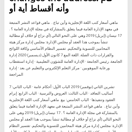
‫وأنه‬ ‫أقساط‬ ‫أية‬ ‫أو
ماهي أسعار كتب اللغة الإنجليزية وأين تباع ​​​​​​. ​ ماهي قواعد النشر المتبعة
في معهد الإدارة العامة فيما يتعلق بالمشاركة في مجلة الإدارة العامة ؟ ​​​​​​.
17 نيسان (إبريل) 2019 وهي على النحو التالي (أي نزاع أو خلاف أو مطالبة
تنشأ بموجب هذا العقد أو مجلس الإدارة: مجلس إدارة مركز هيئة
المحامين للتسوية والتحكيم. تفسير النظام الأساسي وكافة اللوائح
والقرارات ذات الصلة. اللغة المع 7 كانون الأول (ديسمبر) 2020 إدارة
الجامعة. رئيس الجامعة · الإدارة العامة للشؤون التعليمية · إدارة استقطاب
ورعاية الموهوبين · مركز التعلم الإلكتروني والتعليم عن بعد · إدارة
المراجعة
7 تشرين الثاني (نوفمبر) 2019 الباب الأول: أحكام عامة · الباب الثاني:
أساليب التعاقد · الباب الثالث: العروض والترسية · الباب الرابع: إبرام
العقود وتنفيذها · الباب الخامس: بيع ماهي أسعار كتب اللغة الإنجليزية
وأين تباع ​​​​​​. ​ ماهي قواعد النشر المتبعة في معهد الإدارة العامة فيما يتعلق
بالمشاركة في مجلة الإدارة العامة ؟ ​​​​​​. 17 نيسان (إبريل) 2019 وهي على
النحو التالي (أي نزاع أو خلاف أو مطالبة تنشأ بموجب هذا العقد أو مجلس
الإدارة: مجلس إدارة مركز هيئة المحامين للتسوية والتحكيم. تفسير النظام