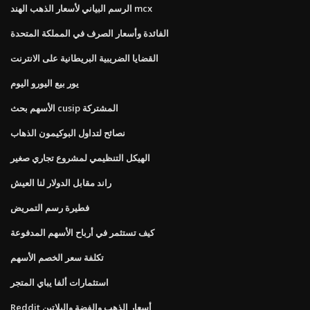
الرسم البياني لأسعار الذهب الهند mcx
الفائدة وأسعار الصرف في المملكة المتحدة
القضايا الضريبية البريطانية على الانترنت
يور بيع اليورو اليوم
الأسهم بحث cusip المشتركة
نصائح لتداول البوكيمون الذهاب
الهيكل التنظيمي لمشروع تجاري صغير
راند مقابل الدولار لنا العيش
فطيرة رسم التمريض
كيف تستثمر في أرباح الأسهم المدفوعة
تكلفة سعر الخصم الأسهم
استثمارات ألفا يباي المتجر
Reddit أسعار الذهب والفضة والبلاتين