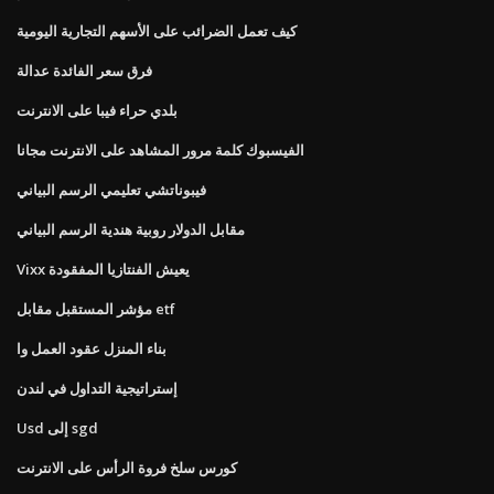
كيف تعمل الضرائب على الأسهم التجارية اليومية
فرق سعر الفائدة عدالة
بلدي حراء فيبا على الانترنت
الفيسبوك كلمة مرور المشاهد على الانترنت مجانا
فيبوناتشي تعليمي الرسم البياني
مقابل الدولار روبية هندية الرسم البياني
Vixx يعيش الفنتازيا المفقودة
مؤشر المستقبل مقابل etf
بناء المنزل عقود العمل وا
إستراتيجية التداول في لندن
Usd إلى sgd
كورس سلخ فروة الرأس على الانترنت