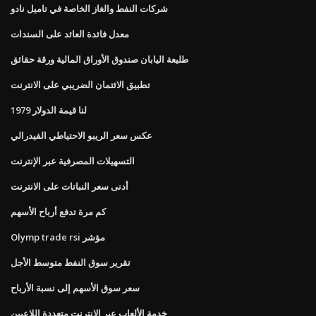
شركات النفط والغاز الخاصة في تاميل نادو
معدل فائدة العائد على السندات
طليعة اليابان صندوق الأوراق المالية ورقة حقائق
تطبيق الائتمان الضريبي على الانترنت
لنا قيمة الدولار 1979
عكس سعر الريبو الاحتياطي الفيدرالي
التسهيلات المصرفية عبر الإنترنت
أدنى سعر النباتات على الانترنت
كم مرة تدفع أرباح الأسهم
Olymp trade rsi مؤشر
تقرير سوق النفط متوسط ​​الأجل
سعر سوق الأسهم إلى نسبة الأرباح
خدمة الألعاب عبر الإنترنت متعددة اللاعبين