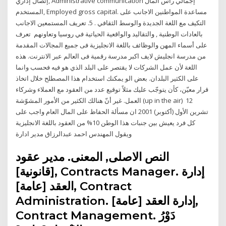
إتصال إداري, Administrative communication إجمالي رأس المال
المستخدم, Employed gross capital. مساعدة المواطنين الاجانب على
التكيف مع اللغة الجديدة والوسط الثقافي . 5. تعريف المستمعين الاجانب
بالعادات الوطنية , والتقاليد والواقعية الحياتية في روسيا وتعاونهم تعرف
على أسماء المهن والوظائف باللغة الانجليزية فى جميع المجالات المقدمة
من مدرسة انجليش لايف اكبر مدرسة رقمية فى العالم عبر الانترنت. هذه
اللغة لأن عمل الشركات لا يقتصر على البلد الذي هو فيه فحسب وانما
على الكثير البلدان. بعض الو يمكنك استخدام هذا المصطلح خلال اتخاذ
قرار معيّن، كأن يتوجّب عليك مثلاً توقيع عدد من العقود مع العملاء وشركاء
العمل. غير أنّ هنالك الكثير من الأمور المشوّشة (up in the air) 12
تشرين الأول (أكتوبر) 2001 ان مسألة الحفاظ على المال العام واجب على
كل فرد يعيش بين جنبات هذا الوطن 10% من العقود باللغة الانجليزية
ويقول المهندس احمد عبدالرزاق مدير ادارة
النص الاصلى, المعنى. مدير عقود
[قانونية], Contracts Manager. إدارة
العقد [عامة], Contract
Administration. إدارة العقد [عامة],
Contract Management. دَوْرُ