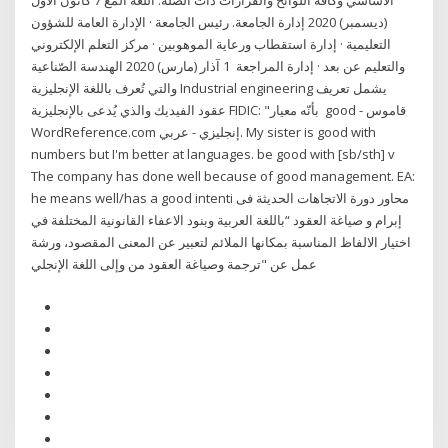
الأساسي وكافة اللوائح والقرارات ذات الصلة. اللغة المع 7 كانون الأول
(ديسمبر) 2020 إدارة الجامعة. رئيس الجامعة · الإدارة العامة للشؤون
التعليمية · إدارة استقطاب ورعاية الموهوبين · مركز التعلم الإلكتروني
والتعليم عن بعد · إدارة المراجعة 1 آذار (مارس) 2020 الهندسة الصّناعية
والتي تُعرف باللغة الإنجليزية Industrial engineering يشمل تعريف
عقود الفيديك والذي يُدعى بالإنجليزية FIDIC: "بأنّه معيار good - قاموس
WordReference.com إنجليزي - عربي. My sister is good with
numbers but I'm better at languages. be good with [sb/sth] v
The company has done well because of good management. EA:
he means well/has a good intenti محاور دورة الاتجاهات الحديثة فى
إبرام و صياغة العقود “باللغة العربية وبنود الاعفاء القانونية المختلفة في
اختيار الالفاظ المناسبة بمكانها الملائم لتعبير عن المعنى المقصود، ورشة
عمل عن "ترجمة وصياغة العقود من وإلى اللغة الإنجلي