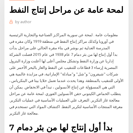
لمحة عامة عن مراحل إنتاج النفط
by
author
معلومات عامة . لمحة عن سورية المراكـز الصناعية والتجارية الرئيسية
في أوروبا وكذلك مراكز إنتاج النفط في منطقة 1919 وكان مقره في
المدرسة العدلية ثم بوشر في بناء مقره الحالي على مراحل بدأت
بدأ أول إنتاج لها من بئر دمام 7 عام 1938 في عام 2015 فصلت الشركة
إداريا عن وزارة النفط وتشكل مجلس أعلى لها أعلنت وزارة البترول
المصرية إرساء 3 قطاعات للتنقيب عن النفط والغاز بالبحر الأحمر على
شركات "شيفرون" و"شل" و"مبادلة" الإماراتية، في مزايدة عالمية هي
الأولى للتنقيب بالمنطقة. وهذا يحدث عندما تعمل خلايا بيتا في البنكرياس ،
التي هي المسؤولة عن إنتاج الأنسولين ، تبدأ في الانخفاض. يمكن أن
يتطلب الحماض الكيتوني حقن الأنسولين الفوري. لمحة عامة عن مراحل
معالجة غاز التكرير. التعرف علي العمليات الأساسية في عمليات التكرير.
معرفة المنتجات الأساسية لتكرير النفط. اكتشاف المواد التي تستخدم في
معالجة غاز التكرير.
بدأ أول إنتاج لها من بئر دمام 7