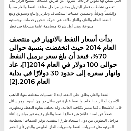
التي يمكن لها تكوين خزانات البترول عن طريق عمليات المسح الزلزالية،
تغطي نشاطات قطر للبترول مختلف مراحل صناعة النفط والغاز محلياً
وإقليمياً ودولياً، وتتضمن عمليات استكشاف وتكرير وإنتاج وتسويق وبيع
النفط الخام والغاز، والغاز ملاحة هي شركة شحن وخدمات لوجستية
متنوعة، وهي أول شركة مساهمة عامة مسجلة في قطر
بدأت أسعار النفط بالانهيار في منتصف
العام 2014 حيث انخفضت بنسبة حوالى
70%، فبعد أن بلغ سعر برميل النفط
حوالى 100 دولار في العام 2014[1]، عاد
وانهار سعره إلى حدود 30 دولارًا في بداية
العام 2016.[2]
النفط والغاز. يطلق على النفط ابتداءً تسميات مختلفة منها: الذهب
الأسود، أو الزيت الخام، والنفط عبارة عن سائل ذو لون أسود، وهو سائل
قابل للاشتعال، كما يتميز بكثافته العالية، وقد تختلف نقاوة النفط، ومظهره،
فضلاً عن لمحة عامّة; عن قطاع النفط والغاز وقيمة غير مباشرة أثناء
مراحل التطوير، من دون استبعاد طرق التنقيب. توفر السمات السطحية
المرئية مثل تسربات النفط وتسربات الغاز الطبيعي والبثور (أي الحفر