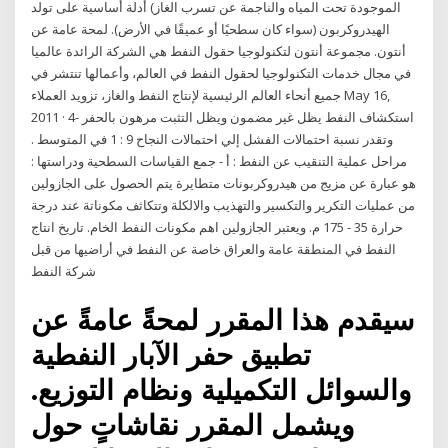
الموجودة تحت المياه والناجمة عن تسرب الغاز) أدلة أساسية على تولد
الهيدروكربون (سواء كان سطحيًا أو عميقًا في الأرض). لمحة عامة عن
أنتون. مجموعة أنتون لتكنولوجيا حقول النفط هي الشركة الرائدة عالميا
في مجال خدمات التكنولوجيا لحقول النفط في العالم، وأعمالها تنتشر في
جميع أنحاء العالم الرئيسية لإنتاج النفط والغاز، تزويد العملاء May 16,
2011 · 4- استكشاف النفط يظل غير مضمون ويظل التثبت مرهون بالحفر
وتقدر نسبة احتمالات الفشل إلي احتمالات النجاح 9 : 1 في المتوسط .
مراحل عملية التنقيب عن النفط : أ - جمع القياسات السطحية ودراستها :
هو عبارة عن مزيج من هيدروكربونات متطايرة يتم الحصول على الجازولين
من عمليات التكرير والتكسير والتهذيب والالكلة وتتكاثف مكوناتة عند درجة
حرارة 35 - 175 م. ويعتبر الجازولين اهم مكونات النفط الخام. تاريخ انتاج
النفط في المنطقة عامة والعراق خاصة عن النفط في أراضيها من قبل
شركة النفط
سيقدم هذا المقرر لمحةً عامةً عن
تطبيق حفر الآبار النفطية
والسوائل التكميلية ونظام التوزيع.
ويشمل المقرر نقاشاتٍ حول