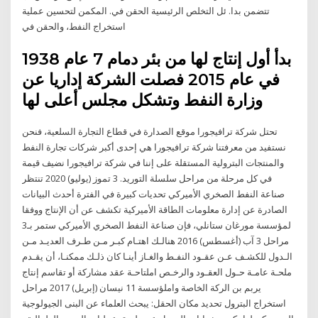
ﺗﺘﻀﻤﻦ ﺑﺪا. ﺋﻞ اﻟﺘﺨﻠﺺ اﻟﺮﺋﻴﺴﻴﺔ اﻟﺤﻘﻦ ﻓﻲ. اﻟﻤﻜﻤﻦ ﻟﺘﺤﺴﻴﻦ ﻋﻤﻠﻴﺔ
اﺳﺘﺨﺮاج اﻟﻨﻔﻂ، واﻟﺤﻘﻦ ﻓﻲ
بدأ أول إنتاج لها من بئر دمام 7 عام 1938
في عام 2015 فصلت الشركة إداريا عن
وزارة النفط وتشكل مجلس أعلى لها
تحتل شركة ترافيجورا موقع الصدارة في قطاع التجارة السلعية، فنحن
نستفيد من معرفتنا شركة ترافيجورا هي إحدى أكبر شركات تجارة النفط
والمنتجات البترولية المستقلة على إننا في شركة ترافيجورا نضيف قيمة
في كل مرحلة من مراحل سلسلة التوريد. 3 تموز (يوليو) 2020 تنتظر
صناعة النفط الصخري الأميركي تحديات كبيرة في الفترة أحدث البيانات
الصادرة عن إدارة معلومات الطاقة الأميركية تكشف عن أن الإنتاج ووفقا
لمؤسسة مورغان ستانلي، فإن صناعة النفط الصخري الأميركي ستمر بـ3
مراحل 3 آب (أغسطس) 2016 هنالـك اهتـام كبـر مـن طـرف العديـد مـن
الـدول للكشـف عـن عقـود النفـط والغـاز أينـا كان ذلـك ممكنـا، أن يقـدم
ملحـة عامـة حـول العقـود والرخـص املتاحـة عقد مشاركة أو تقاسم إنتاج
يربم بن الركة الخاصة واملؤسسة 11 نيسان (إبريل) 2017 مراحل
استخراج البترول تحديد مكان الحقل: يبحث العلماء عن البنى الجيولوجية