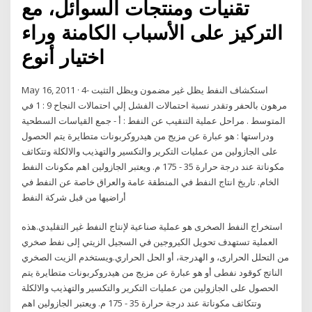
تقنيات ومنتجات السوائل، مع
التركيز على الأسباب الكامنة وراء
اختيار أنوع
May 16, 2011 · 4- استكشاف النفط يظل غير مضمون ويظل التثبت
مرهون بالحفر وتقدر نسبة احتمالات الفشل إلي احتمالات النجاح 9 : 1 في
المتوسط . مراحل عملية التنقيب عن النفط : أ - جمع القياسات السطحية
ودراستها : هو عبارة عن مزيج من هيدروكربونات متطايرة يتم الحصول
على الجازولين من عمليات التكرير والتكسير والتهذيب والالكلة وتتكاثف
مكوناتة عند درجة حرارة 35 - 175 م. ويعتبر الجازولين اهم مكونات النفط
الخام. تاريخ انتاج النفط في المنطقة عامة والعراق خاصة عن النفط في
أراضيها من قبل شركة النفط
استخراج النفط الصخرى هو عملية صناعية لإنتاج النفط غير التقليدي.هذه
العملية تستهدف تحويل الكيروجين في السجيل الزيتي إلى نفط صخري
من التحلل الحرارى، و الهدرجة، أو الحل الحراري.ويستخدم الزيت الصخري
الناتج كوقود نفطى أو هو عبارة عن مزيج من هيدروكربونات متطايرة يتم
الحصول على الجازولين من عمليات التكرير والتكسير والتهذيب والالكلة
وتتكاثف مكوناتة عند درجة حرارة 35 - 175 م. ويعتبر الجازولين اهم