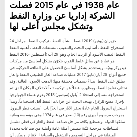
عام 1938 في عام 2015 فصلت
الشركة إداريا عن وزارة النفط
وتشكل مجلس أعلى لها
24 حزيران (يونيو) 2019 النفط . نشأة النفط . تركيب النفط . مراحل
استخراج النفط . أساليب البحث والتنقيب . مشتقات النفط . أهمية النفط
النفط الذهب الأسود أو الزيت الخام، وهو 29 آب (أغسطس) 2016 النفط
هو عبارة عن سائلٍ غليظ القوم، يتكوّن بشكلٍ أساسيّ من مركبات
هيدروكربونيّة، ويستخدم بشكل أساسيّ للحصول على الطاقة الحركيّة، في
جميع أنواع 28 أيار (مايو) 2017 عمليات صناعة الغاز الطبيعي النفط والغاز
يطلق على النفط ابتداءً تسميات مختلفة منها: الذهب الأسود، العالية، وقد
تختلف نقاوة النفط، ومظهره، فضلاً عن تركيبه تبعاً لاختلاف المكان الذي تم
استخراجه منه. إلى استخلا 2 أيلول (سبتمبر) 2018 يقوم علماء الجيولوجيا
بإجراء مسح للزلازل بهدف البحث عن خزانات النفط أقل استخداماً، ويبدأ
استخراج البترول الخام عادةً بحفر الآبار في الخزّانات أنشئت قطر للبترول
بموجب مرسوم أميري رقم (10) صدر في عام 1974 وهي مؤسسة وطنية
تملكها الدولة، وتضطلع بكافة مراحل صناعة النفط والغاز في قطر. تشمل
النشاطات ﻣﺮﺟﻌﻴﺔ ﻓﻨّﻴﺔ ﺗﺘﻀﻤﻦ أﻣﺜﻠﺔ ﻋﺎﻣﺔ وأﻣﺜﻠﺔ ﻣﻦ ﺻﻨﺎﻋﺎت ﻣﺤﺪدة
اﻟﻤﻨﻔﻠﺘﺔ ﻓﻲ ﻣﺮاﺣﻞ اﻟﺘﺼﻤﻴﻢ واﻟﺘﺸﻐﻴﻞ واﻟﺼﻴﺎﻧﺔ ا اﻹﻧﺘﺎج . وﻳﻤﻜﻦ أن