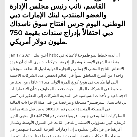
القاسم، نائب رئيس مجلس الإدارة
والعضو المنتدب لبنك الإمارات دبي
الوطني، اليوم جرس افتتاح سوق ناسداك
دبي احتفالاً بإدراج سندات بقيمة 750
مليون دولار أمريكي.
Jan 17, 2021 · أعلن بنك hsbc أن لديه خطط نمو طموحة لأعماله في
منطقة الشرق الأوسط وشمال إفريقيا وتركيا حث يرى البنك أن عودة
الانتعاش للناتج المحلي الإجمالي والتجارة الدولية لدول المنطقة سيجعلها
واحدةَ من أسرع المناطق نمواً في العالم انخفض عدد الشركات الأجنبية
التي لها مكاتب في هونغ كونغ للمرة الأولى منذ 11 عامًا ، مع انخفاض
ملحوظ في الشركات المالية ، حيث دفعت المخاوف بشأن الاضطرابات
الاجتماعية والأحداث السياسية في المدينة الشركات إلى التفكير في "سي
بي فاينانشال سيرفيسز" مسجلة و مرخصة من قبل هيئة الإجراءات المالية
في المملكة المتحدة (تحت رقم 466201), و من قبل هيئة مراقبة
السلوكيات المالية في جنوب افريقبا ( تحت رقم 45784). قال محيي الدين
قرنفل، كبير مسؤولي الاستثمار للدخل الثابت في الشرق الأوسط وشمال
أفريقيا في فرانكلين تمبلتون، إن الإمارات العربية المتحدة ستهيمن في
سندات الشركات، وتتصدر السعودية وقطر في ما تمثل خدمات تمويل