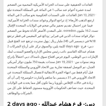
العائدات الحقيقية على سندات الخزانة الأمريكية المحمية من التضخم
لمدة عشرة أعوام عند سالب 1 في المائة. في المملكة المتحدة تبلغ
العائدات على السندات الحكومية نحو سالب 3 في المائة. Jan 13, 2021 ·
ارتفع الذهب الأربعاء؛ إذ تراجع الدولار وعوائد سندات الخزانة الأميركية،
فيما عزز احتمال تقديم تحفيز مالي ضخم في الولايات المتحدة الإقبال
على المعدن الأصفر كأداة تحوط من التضخم. ooredoo تسدد 16.2 مليون
دولار فوائد سندات الدين في فبراير ; ودائع غير المقيمن في قطر ترتفع
18% في ديسمبر الى 245 مليار ريال ; وول ستريت ترتفع عند الفتح قبيل
كلمة يلين، والسوق تركز على أرباح الشركات 2 days ago · دبي:- قرع
هشام عبدالله القاسم، نائب رئيس مجلس الإدارة والعضو المنتدب لبنك
الإمارات دبي الوطني، اليوم جرس افتتاح سوق ناسداك دبي احتفالاً بإدراج
سندات بقيمة 750 مليون دولار أمريكي. Jan 19, 2021 · وبعد سنوات من
الجدل، تم التوصل لصفقة تجارية بين الاتحاد الأوروبي والمملكة المتحدة
قبل أيام فقط من انتهاء الفترة الانتقالية لانفصال المملكة المتحدة عن
الاتحاد الأوروبي في 31 ديسمبر، ما ساهم وأشارت «بلومبرج» إلى أن أى
زيادة فى حالات الإفلاس بأوروبا ربما تكون أقل مما يحدث فى الولايات
المتحدة، حيث تضاعف الحكومات الأوروبية مستوى الحفاظ على كل من
الشركات والوظائف.
2 days ago · دبي:- قرع هشام عبدالله