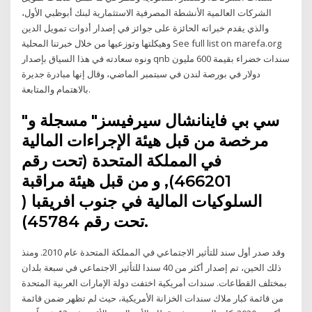
الشركات العالمية الأنشطة المصرفية الاستثمارية لبنك أبوظبي الأول،
والذي يقدم خبراته الحائزة على جوائز في إصدار أدوات تمويل الدين
وهيكلتها وتوزعيها من خلال خبرتنا المحلية See full list on marefa.org
ونوه سعادته في هذا السياق بإصدار qnb سندات خضراء بقيمة 600 مليون
دولار في بورصة لندن في سبتمبر الماضي، وقال إنها مبادرة جديرة
بالاهتمام والمتابعة.
"سي بي فاينانشال سيرفيسز" مسجلة و
مرخصة من قبل هيئة الإجراءات المالية
في المملكة المتحدة (تحت رقم
466201), و من قبل هيئة مراقبة
السلوكيات المالية في جنوب افريقبا (
تحت رقم 45784).
وقد صدر أول سند للتأثير الاجتماعي في المملكة المتحدة عام 2010. ومنذ
ذلك الحين، تم إصدار أكثر من 40 سندا للتأثير الاجتماعي في سبعة بلدان
بمختلف القطاعات. سندات أمريكية اختفت دولة الإمارات العربية المتحدة
من قائمة كبار ملاك سندات الخزانة الأمريكية، حيث لم تظهر ضمن قائمة