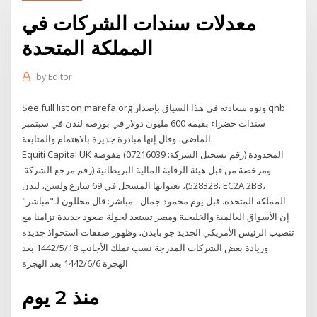
معدلات سندات الشركات في
المملكة المتحدة
by
Editor
See full list on marefa.org ونوه سعادته في هذا السياق بإصدار qnb
سندات خضراء بقيمة 600 مليون دولار في بورصة لندن في سبتمبر
الماضي، وقال إنها مبادرة جديرة بالاهتمام والمتابعة.
Equiti Capital UK المحدودة (رقم تسجيل الشركة: 07216039) مفوضة
ومرخصة من قبل هيئة الرقابة المالية البريطانية (رقم مرجع الشركة:
528328)، بعنوانها المسجل في 69 شارع ولسن، لندن، EC2A 2BB،
المملكة المتحدة. قبل يوم محمود جمال - مباشر: قال محللون لـ"مباشر"
إن الأسواق العالمية والخليجية ومصر تستعد لجولة صعود جديدة تزامنا مع
تنصيب الرئيس الأمريكي الجديد جو بايدن، وظهور صفقات استحواذ جديدة
وزيادة بعض الشركات المدرجة نسب تملك الأجانب 18‏‏/5‏‏/1442 بعد
الهجرة 6‏‏/6‏‏/1442 بعد الهجرة
منذ 2 يوم