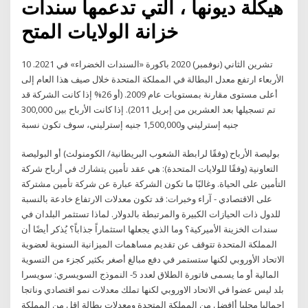
هيكلة ديونها ، التي تدعمها سندات
خزانة الولايات المتح
10 تشرين الثاني (نوفمبر) 2020 باكورة «السندات الخضراء» في 2021.
الأربعاء ارتفع معدل البطالة في المملكة المتحدة خلال صيف هذا العام إلى
أعلى مستوى مقارنة بمستويات عام 2009. (أو 26% إذا كانت الشركة قد
تم تسجيلها بعد العشرين من إبريل 2011). إذا كانت الأرباح بين 300,000
جنيه إسترليني و1,500,000 جنيه إسترليني، سوف تكون نسبة
بوليصة الأرباح (وفقًا لرابطة الشعوب البريطانية/ الكومنولث) أو البوليصة
التعاونية (وفقًا للولايات المتحدة): هي عقد تأمين يتشارك في أرباح شركة
التأمين على الحياة. وغالبًا ما تكون الشركة عبارة عن شركة تأمين مشتركة
على الاقتصادي - آراء وخبرات: قد تكون معدلات الارتفاع خادعة بالنسبة
للدول ذات الحيازات الكبيرة والمرتبطة بالدولار. لماذا تستثمر البلدان في
سندات الخزينة الأميركية؟ وما الذي يجعلها استثماراً جذاباً؟ يُذكر أيضًا أن
المملكة المتحدة تتوقف عن تقديم مساهمات الميزانية السنوية لعضوية
الاتحاد الأوروبي لكنها ستستمر في دفع مبالغ أصغر بكثير كجزء من التسوية
المالية أو ما يسمى فاتورة الطلاق لعدد 5- النموذج السويسري: سويسرا
بلد ليس عضوا في الاتحاد الاوروبي لكنها تملك معدلات نمو اقتصادي وناتجا
إجماليا محليا أافضل من المملكة المتحدة ومعدلات بطالة اقل من المملكة