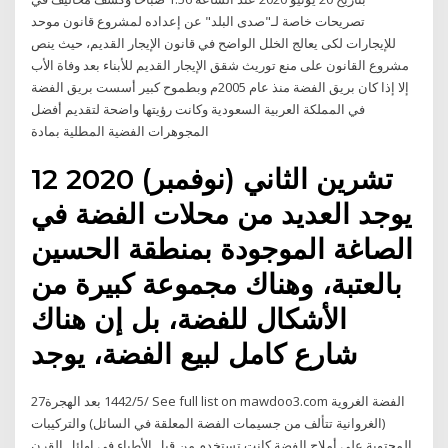
تصريحات خاصة لـ"صدى البلد" عن إعداده لمشروع قانون موحد
للإيجارات لكى يعالج الخلل الواضح في قانون الإيجار القديم، حيث ينص
مشروع القانون على منع توريث شقق الإيجار القديم للأبناء بعد وفاة الأب
إلا إذا كان بريق الفضة منذ عام 2005م وبطموح كبير أسست بريق الفضة
في المملكة العربية السعودية وكانت رؤيتها واضحة لتقديم أفضل
المجوهرات الفضية المطلية بمادة
12 تشرين الثاني (نوفمبر) 2020
يوجد العديد من محلات الفضة في
الصاغة الموجودة بمنطقة الحسين
بالعتبة، وهناك مجموعة كبيرة من
الأشكال للفضة، بل إن هناك
شارع كامل لبيع الفضة، يوجد
27‏‏/5‏‏/1442 بعد الهجرة See full list on mawdoo3.com الفضة الغروية
(الغروانية تتألف من جسيمات الفضة المعلقة في السائل) والتركيبات
المحتوية على أملاح الفضة كانت تستخدم من قبل الأطباء في اوائل القرن