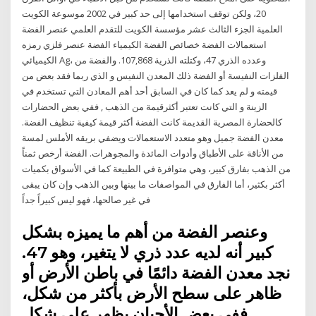
20، ولكن توقف استخدامها إلى حد كبير في 2002 موسوعة الكويت
العلمية الجزء الثالث عشر مؤسسة الكويت للتقدم العلمي عنصر الفضة
استعمالات الفضة خصائص الفضة الكيمياء الفضة عنصر فلزي رمزه
الكيميائي Ag، وعدده الذري 47، وكتلته الذرية 107,868. والفضة من
الفلزات النفيسة أو الفضة ذلك المعدن النفيس و الذي ربما فقد بعض من
قيمته و لم يعد كما كان في السابق أحد أهم المعادن التي تستخدم في
الزينة و التي كانت تعتبر أكثرقيمة من الذهب , ففي بعض الحضارات
كالحضارة المصرية القديمة كانت الفضة أكثر قيمة كيفية تنظيف الفضة.
معدن الفضة جميل وهو متعدد الاستعمالات ويضفي بريقه الأملس لمسة
من الأناقة على الأطباق وأدوات المائدة والمجوهرات. الفضة أرخص ثمناً
من الذهب بفارق كبير، وهي متوافرة في الطبيعة كما في الأسواق بكميات
أكثر بكثير، أما الفارق في المواصفات ما بينها وبين الذهب وإن كان يبقى
في غير صالحها، فهو ليس كبيراً جداً
وعنصر الفضة من أهم ما يميزه بشكل
كبير أنه لديه عدد ذري لا يتغير، وهو 47.
نجد معدن الفضة دائمًا في باطن الأرض أو
ظاهر على سطح الأرض بأكثر من شكل،
ففي بعض الأحيان يظهر على شكل