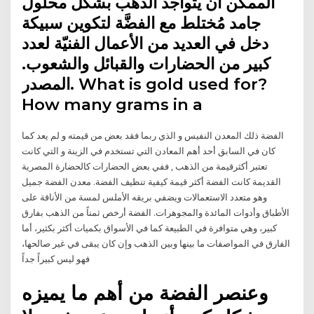
الممكن أن يتواجد الذَّهب بشكل محلول
جامد مُختلط مع الفضَّة لتكوين سبيكة
دخل في العديد من الأعمال الفنيّة لعدد
كبير من الحضارات والقبائل والشعوب.
المصدر. What is gold used for?
How many grams in a
الفضة ذلك المعدن النفيس و الذي ربما فقد بعض من قيمته و لم يعد كما
كان في السابق أحد أهم المعادن التي تستخدم في الزينة و التي كانت
تعتبر أكثرقيمة من الذهب , ففي بعض الحضارات كالحضارة المصرية
القديمة كانت الفضة أكثر قيمة كيفية تنظيف الفضة. معدن الفضة جميل
وهو متعدد الاستعمالات ويضفي بريقه الأملس لمسة من الأناقة على
الأطباق وأدوات المائدة والمجوهرات. الفضة أرخص ثمناً من الذهب بفارق
كبير، وهي متوافرة في الطبيعة كما في الأسواق بكميات أكثر بكثير، أما
الفارق في المواصفات ما بينها وبين الذهب وإن كان يبقى في غير صالحها،
فهو ليس كبيراً جداً
وعنصر الفضة من أهم ما يميزه