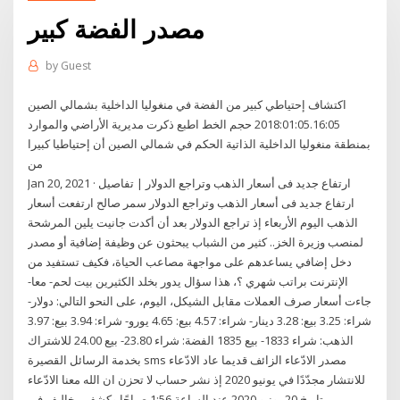
مصدر الفضة كبير
by
Guest
اكتشاف إحتياطي كبير من الفضة في منغوليا الداخلية بشمالي الصين
2018:01:05.16:05 حجم الخط اطبع ذكرت مديرية الأراضي والموارد
بمنطقة منغوليا الداخلية الذاتية الحكم في شمالي الصين أن إحتياطيا كبيرا
من
Jan 20, 2021 · ارتفاع جديد فى أسعار الذهب وتراجع الدولار | تفاصيل
ارتفاع جديد فى أسعار الذهب وتراجع الدولار سمر صالح ارتفعت أسعار
الذهب اليوم الأربعاء إذ تراجع الدولار بعد أن أكدت جانيت يلين المرشحة
لمنصب وزيرة الخز.. كثير من الشباب يبحثون عن وظيفة إضافية أو مصدر
دخل إضافي يساعدهم على مواجهة مصاعب الحياة، فكيف تستفيد من
الإنترنت براتب شهري ؟، هذا سؤال يدور بخلد الكثيرين بيت لحم- معا-
جاءت أسعار صرف العملات مقابل الشيكل، اليوم، على النحو التالي: دولار-
شراء: 3.25 بيع: 3.28 دينار- شراء: 4.57 بيع: 4.65 يورو- شراء: 3.94 بيع: 3.97
الذهب: شراء 1833- بيع 1835 الفضة: شراء 23.80- بيع 24.00 للاشتراك
بخدمة الرسائل القصيرة sms مصدر الادّعاء الزائف قديما عاد الادّعاء
للانتشار مجدّدًا في يونيو 2020 إذ نشر حساب لا تحزن ان الله معنا الادّعاء
بتاريخ 20 يونيو 2020 عند الساعة 1:56 صباحًا وكشف مخاليف في