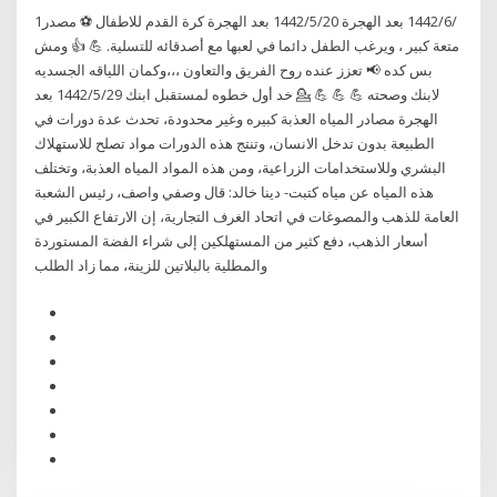
1‏‏/6‏‏/1442 بعد الهجرة 20‏‏/5‏‏/1442 بعد الهجرة كرة القدم للاطفال ⚽ مصدر
متعة كبير ، ويرغب الطفل دائما في لعبها مع أصدقائه للتسلية. 💪 👍 ومش
بس كده 📢 تعزز عنده روح الفريق والتعاون ،،،وكمان اللياقه الجسديه
لابنك وصحته 💪 💪 💪 💁 خد أول خطوه لمستقبل ابنك 29‏‏/5‏‏/1442 بعد
الهجرة مصادر المياه العذبة كبيره وغير محدودة، تحدث عدة دورات في
الطبيعة بدون تدخل الانسان، وتنتج هذه الدورات مواد تصلح للاستهلاك
البشري وللاستخدامات الزراعية، ومن هذه المواد المياه العذبة، وتختلف
هذه المياه عن مياه كتبت- دينا خالد: قال وصفي واصف، رئيس الشعبة
العامة للذهب والمصوغات في اتحاد الغرف التجارية، إن الارتفاع الكبير في
أسعار الذهب، دفع كثير من المستهلكين إلى شراء الفضة المستوردة
والمطلية بالبلاتين للزينة، مما زاد الطلب