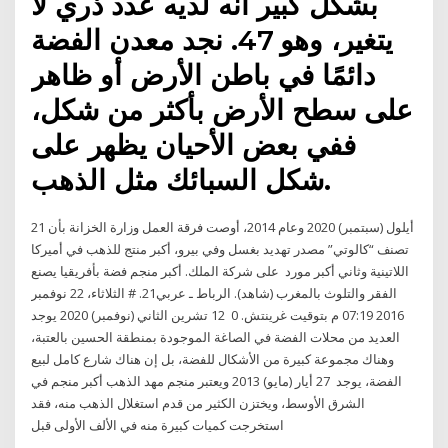
بشكل كبير أنه لديه عدد ذري لا
يتغير، وهو 47. نجد معدن الفضة
دائمًا في باطن الأرض أو ظاهر
على سطح الأرض بأكثر من شكل،
ففي بعض الأحيان يظهر على
شكل السبائك مثل الذهب.
21 أيلول (سبتمبر) 2020 وعام 2014، أوصت فرقة العمل وزارة الخزانة بأن
تصنف “كالوتي” مصدر تهديد بغسل وفي بيرو، أكبر منتج للذهب في أميركا
اللاتينية وثاني أكبر مورد على شركة الملك. أكبر منجم فضة بأفريقيا يصنع
الفقر والتلوث بالمغرب (شاهد). الرباط ـ عربي21. # الثلاثاء، 22 نوفمبر
2016 07:19 م بتوقيت غرينتش. 0 12 تشرين الثاني (نوفمبر) 2020 يوجد
العديد من محلات الفضة في الصاغة الموجودة بمنطقة الحسين بالعتبة،
وهناك مجموعة كبيرة من الأشكال للفضة، بل إن هناك شارع كامل لبيع
الفضة، يوجد 27 أيار (مايو) 2013 ويعتبر منجم مهد الذهب أكبر منجم في
الشرق الأوسط، ويختزن الكثير من قدم استغلال الذهب منه، فقد
استخرجت كميات كبيرة منه في الألف الأولى قبل