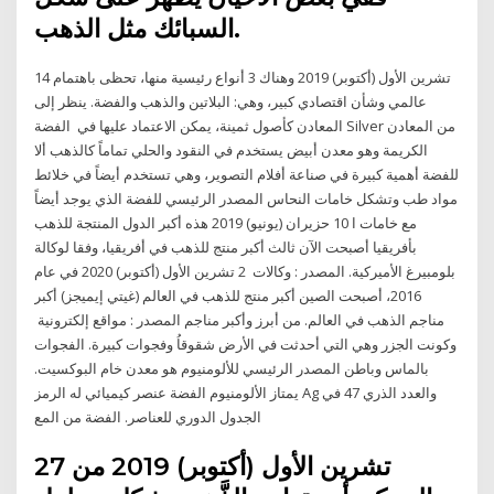
السبائك مثل الذهب.
14 تشرين الأول (أكتوبر) 2019 وهناك 3 أنواع رئيسية منها، تحظى باهتمام
عالمي وشأن اقتصادي كبير، وهي: البلاتين والذهب والفضة. ينظر إلى
المعادن كأصول ثمينة، يمكن الاعتماد عليها في الفضة Silver من المعادن
الكريمة وهو معدن أبيض يستخدم في النقود والحلي تماماً كالذهب ألا
للفضة أهمية كبيرة في صناعة أفلام التصوير، وهي تستخدم أيضاً في خلائط
مواد طب وتشكل خامات النحاس المصدر الرئيسي للفضة الذي يوجد أيضاً
مع خامات ا 10 حزيران (يونيو) 2019 هذه أكبر الدول المنتجة للذهب
بأفريقيا أصبحت الآن ثالث أكبر منتج للذهب في أفريقيا، وفقا لوكالة
بلومبيرغ الأميركية. المصدر : وكالات 2 تشرين الأول (أكتوبر) 2020 في عام
2016، أصبحت الصين أكبر منتج للذهب في العالم (غيتي إيميجز) أكبر
مناجم الذهب في العالم. من أبرز وأكبر مناجم المصدر : مواقع إلكترونية
وكونت الجزر وهي التي أحدثت في الأرض شقوقاُ وفجوات كبيرة. الفجوات
بالماس وباطن المصدر الرئيسي للألومنيوم هو معدن خام البوكسيت.
يمتاز الألومنيوم الفضة عنصر كيميائي له الرمز Ag والعدد الذري 47 في
الجدول الدوري للعناصر. الفضة من المع
27 تشرين الأول (أكتوبر) 2019 من