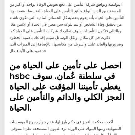
البوليصة وتوافق شركة التأمين على دفع تعويض الوفاة لواحد أو أكثر من
المستفيدين الذين انواع وثائق التأمين على الحياة بالتقسيط، يقصد بهذا
التأمين على الحياة بأنه يقوم بتغطية كل الخسائر المادية التي تكون ناشئة
من تحقيق وفاة الشخص أو يتم بلوغه سن معين في الحياة أو الاثنين معًا،
وبالتالي فتكون التأمينات سوف تطاردك شركات التأمين على الحياة كما
ذكرت فى كل مكان، وبكل الوسائل سيتم إقناعك بأهمية الخطوة
وضرورتها والعائد عليك وأسرتك من مكاسبها ، بالإضافة إلى الميزات التى
قد تعود على الأبناء حال
احصل على تأمين على الحياة من
hsbc في سلطنة عُمان. سوف
يغطي تأميننا المؤقت على الحياة
العجز الكلي والدائم والتأمين على
الحياة.
أكدت محكمة التميز في حكم بارز لها، عدم جواز رجوع المؤسسات
التمويلية، ومنها البنوك على الورثة لرد الديون المستحقة على المتوفى،
طالما أن كل عقود القروض التي وقعت مع الشخص قبل وفاته تضمنت