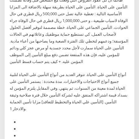
التأمين على الحياة. التأمين على الحياة بطريقة سهلة بالاضافة الى المزايا
الأساسية التالية : تغطية عالية تصل حتى 500,000 ريال قطري في حال
الوفاة لاسباب طبيعية ، و حتى 1,000,000 ريال قطري في حال الوفاة جراء
الحوادث. التأمين الجماعي على الحياة. خطة مصممة لتوفير أفضل الحلول
لأصحاب العمل، كي تستطيع حماية موظفيك وعائلاتهم في الحالات
المؤسفة؛ ودعمهم لتخطي تلك الفترة الصعبة وما يصاحبها من أعباء مادية.
التأمين على الحياة سمارت لأجل محدد جسدية أو مرض عجز كلي ودائم
للمؤمن عليه، فإن هذه المنفعة تضمن دفع مبلغ التأمين إلى الموظف
المؤمن عليه. + كيف يتم حساب قسط التأمين
أنواع التأمين على الحياة. تتوفر العديد من أنواع التأمين على الحياة لتلبية
جميع أنواع الاحتياجات والاختيارات. مدة محددة : يستمر التأمين على
الحياة لمدة معينة من السنوات، ثم ينتهي. وفي المقابل يلتزم المؤمن له
بسداد قيمة اشتراكه المتفق عليه لشركة التأمين خلال فترة صلاحية وثيقة
التأمين. [التأمين علي الحياة والتخطيط للتعاقد] مزايا تأمين الحماية
والادخار 1.