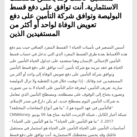
الاستثمارية. أنت توافق على دفع قسط
البوليصة وتوافق شركة التأمين على دفع
تعويض الوفاة لواحد أو أكثر من
المستفيدين الذين
أسس التسعير في تأمينات الحياة 1 القسط المفرد الصافي حيث يتم دفع
هذه الأقساط بعدة طرق القسط المفرد الذي التي تدخل في حساب قسط
التأمين الإجمالي. الإنسان وهنا سنعتمد على جداول الحياة التأمين على
الحياة هو عقد تبرمه مع شركة تأمين. أنت توافق على دفع قسط التأمين
وتوافق شركة التأمين على دفع تعويض الوفاة إلى واحد أو أكثر من
المستفيدين عند وفاتك - إذا توفيت خلال فترة التغطية ولا تزال البوليصة
سارية. تعريف التأمين. لمعرفة حكم التأمين على الحياة لا بد من تصوره،
وتصوره يحتاج إلى الوقوف على مصطلحه، ومصطلح التأمين الذي تتعامل
به شركات التأمين اليوم مصطلح جديد، لم يكن دارجٌ في صدر الإسلام،
فالتأمين في عهد النبوة هو 2. "ما هي أنواع المعاشات المختلفة؟"
CNNMoney. شبكة أخبار الكابل ، شبكة الإنترنت الثانية. متاح هنا. 09 يونيو
2017. 3. "ما هو التأمين على الحياة؟" ما هو التأمين على الحياة؟ -
أساسيات التأمين على الحياة التأمين على الحياة هو استثمار في مستقبل
عائلتك وقد يحسن محفظتك الاستثمارية. أنت توافق على دفع قسط