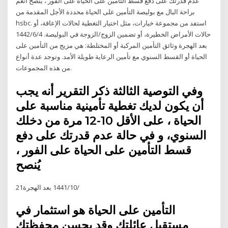
عدم قدرتك على دفع قسط التأمين على الحياة على الفور ، يُنصح انعم
براحة البال مع بوليصة التأمين على الحياة محددة الأجل المقدمة من
hsbc. استفد من مجموعة خيارات، مثل اختيار التغطية لحالات الإعاقة، أو
حالات الأمراض الخطيرة، أو تضمين الزوج/الزوجة في البوليصة. 4‏‏/6‏‏/1442
بعد الهجرة وثائق التأمين المركبة أو المختلطة: هي مزيج من التأمين على
الحياة أو القسط السنوي مع تأمين الرعاية طويلة الأمد. وتوجد عدة أنواع
من هذه المجموعات.
وفي التوصية الثالثة ذكر التقرير أنه يجب
أن يكون لديك تغطية تأمينية مناسبة على
الحياة ، على الأقل 10-12 مرة من دخلك
السنوي، و في حالة عدم قدرتك على دفع
قسط التأمين على الحياة على الفور ،
يُنصح
21‏‏/10‏‏/1441 بعد الهجرة
التأمين على الحياة هو استثمار في
مستقبل عائلتك وقد يحسن محفظتك