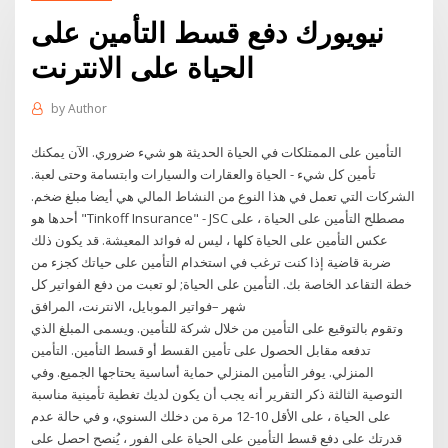
نيويورك دفع قسط التأمين على
الحياة على الانترنت
by
Author
التأمين على الممتلكات في الحياة الحديثة هو شيء ضروري. الآن يمكنك
تأمين كل شيء - الحياة والعقارات والسيارات وابتسامة وحتى لعبة.
الشركات التي تعمل في هذا النوع من النشاط المالي هي أيضا مبلغ ضخم.
أحدها هو "Tinkoff Insurance" - JSC مصطلح التأمين على الحياة ، على
عكس التأمين على الحياة كلها ، ليس له فوائد المعيشة. قد يكون ذلك
ضربة قاضية إذا كنت ترغب في استخدام التأمين على حياتك كجزء من
خطة التقاعد الخاصة بك. التأمين على الحياة; لو تعبت من دفع الفواتير كل
شهر –فواتير الموبايل، الانترنت، المرافق
وتقوم بالتوقيع على التأمين من خلال شركة للتأمين. ويسمى المبلغ الذي
تدفعه مقابل الحصول على تأمين القسط أو قسط التأمين. التأمين
المنزلي. يوفر التأمين المنزلي حماية أساسية يحتاجها الجميع. وفي
التوصية الثالثة ذكر التقرير أنه يجب أن يكون لديك تغطية تأمينية مناسبة
على الحياة ، على الأقل 10-12 مرة من دخلك السنوي، و في حالة عدم
قدرتك على دفع قسط التأمين على الحياة على الفور ، يُنصح احصل على