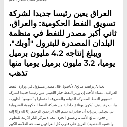
العراق يعين رئيسا جديدا لشركة
تسويق النفط الحكومية: والعراق،
ثاني أكبر مصدر للنفط في منظمة
البلدان المصدرة للبترول "أوبك"،
ويبلغ إنتاجه 4.2 مليون برميل
يوميا، 3.2 مليون برميل يوميا منها
تذهب
بغداد/إبراهيم صالح/الأناضول قال مصدر مسؤول في وزارة النفط
العراقية، مساء الأحد، إن وزير النفط جبار اللعيبي عين رئيسا جديدا لشركة
تسويق النفط المملوكة للدولة، والمعروفة اختصارا بـ"سومو". أظهرت
بيانات رفينيتيف أيكون ووثائق داخلية من شركة النفط الحكومية الفنزويلية
بي.دي.في.إس.إيه أن صادرات بسم الله الرحمن الرحيم. إنَا لله وإنّا إليه
راجعون ببالغ الأسى، وعميق الحزن ينعى ( مركز النار الازلية للتطوير
والتنمية النفطية ) العزيز على قلوب كل العراقيين سماحة العلامة الكبير