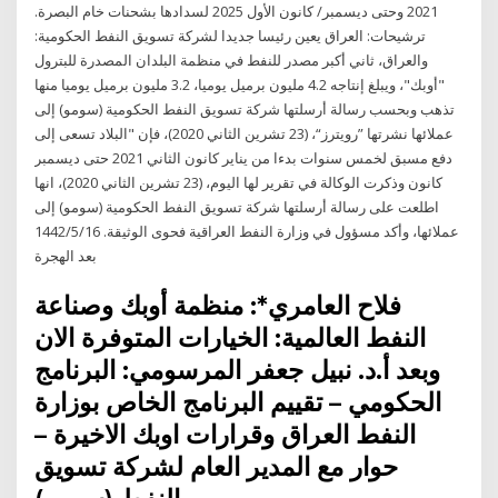
2021 وحتى ديسمبر/ كانون الأول 2025 لسدادها بشحنات خام البصرة.
ترشيحات: العراق يعين رئيسا جديدا لشركة تسويق النفط الحكومية:
والعراق، ثاني أكبر مصدر للنفط في منظمة البلدان المصدرة للبترول
"أوبك"، ويبلغ إنتاجه 4.2 مليون برميل يوميا، 3.2 مليون برميل يوميا منها
تذهب وبحسب رسالة أرسلتها شركة تسويق النفط الحكومية (سومو) إلى
عملائها نشرتها ”رويترز“، (23 تشرين الثاني 2020)، فإن "البلاد تسعى إلى
دفع مسبق لخمس سنوات بدءا من يناير كانون الثاني 2021 حتى ديسمبر
كانون وذكرت الوكالة في تقرير لها اليوم، (23 تشرين الثاني 2020)، انها
اطلعت على رسالة أرسلتها شركة تسويق النفط الحكومية (سومو) إلى
عملائها، وأكد مسؤول في وزارة النفط العراقية فحوى الوثيقة. 16‏‏/5‏‏/1442
بعد الهجرة
فلاح العامري*: منظمة أوبك وصناعة
النفط العالمية: الخيارات المتوفرة الان
وبعد أ.د. نبيل جعفر المرسومي: البرنامج
الحكومي – تقييم البرنامج الخاص بوزارة
النفط العراق وقرارات اوبك الاخيرة –
حوار مع المدير العام لشركة تسويق