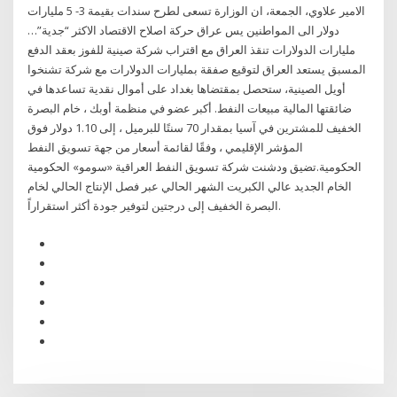
الامير علاوي، الجمعة، ان الوزارة تسعى لطرح سندات بقيمة 3- 5 مليارات
دولار الى المواطنين يس عراق حركة اصلاح الاقتصاد الاكثر “جدية”…
مليارات الدولارات تنقذ العراق مع اقتراب شركة صينية للفوز بعقد الدفع
المسبق يستعد العراق لتوقيع صفقة بمليارات الدولارات مع شركة تشنخوا
أويل الصينية، ستحصل بمقتضاها بغداد على أموال نقدية تساعدها في
ضائقتها المالية مبيعات النفط. أكبر عضو في منظمة أوبك ، خام البصرة
الخفيف للمشترين في آسيا بمقدار 70 سنتًا للبرميل ، إلى 1.10 دولار فوق
المؤشر الإقليمي ، وفقًا لقائمة أسعار من جهة تسويق النفط
الحكومية.تضيق ودشنت شركة تسويق النفط العراقية «سومو» الحكومية
الخام الجديد عالي الكبريت الشهر الحالي عبر فصل الإنتاج الحالي لخام
البصرة الخفيف إلى درجتين لتوفير جودة أكثر استقراراً.