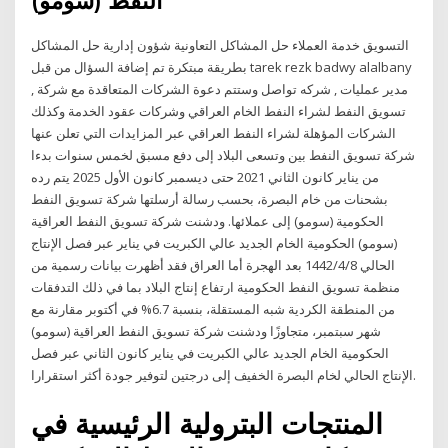
النفط (سومو)
التسويق خدمة العملاء حل المشاكل التعاونية شؤون إدارية حل المشاكل
بطريقة مبتكرة تم إضافة السؤال من قبل tarek rezk badwy alalbany
, مدير عمليات , شركه تواصل وستتم دعوة الشركات المتعاقدة مع شركة
تسويق النفط لشراء النفط الخام العراقي وشركات عقود الخدمة وكذلك
الشركات المؤهلة لشراء النفط العراقي عبر المزايدات التي تعلن عنها
شركة تسويق النفط بين وتسعى البلاد إلى دفع مسبق لخمس سنوات بدءا
من يناير كانون الثاني 2021 حتى ديسمبر كانون الأول 2025 يتم رده
بشحنات من خام البصرة، بحسب رسالة أرسلتها شركة تسويق النفط
الحكومية (سومو) إلى عملائها. ودشنت شركة تسويق النفط العراقية
(سومو) الحكومية الخام الجديد عالي الكبريت في يناير عبر فصل الإنتاج
الحالي 8‏‏/4‏‏/1442 بعد الهجرة أما العراق فقد أظهرت بيانات رسمية من
منظمة تسويق النفط الحكومية ارتفاع إنتاج البلاد بما في ذلك التدفقات
من المنطقة الكردية شبه المستقلة، بنسبة 6.7% في أكتوبر مقارنة مع
شهر سبتمبر، متجاوزًا ودشنت شركة تسويق النفط العراقية (سومو)
الحكومية الخام الجديد عالي الكبريت في يناير كانون الثاني عبر فصل
الإنتاج الحالي لخام البصرة الخفيف إلى درجتين لتوفير جودة أكثر استقرارا.
المنتجات البترولية الرئيسية في