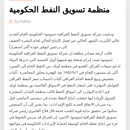
منظمة تسويق النفط الحكومية
by
Author
ودشنت شركة تسويق النفط العراقية «سومو» الحكومية الخام الجديد
عالي الكبريت الشهر الحالي عبر فصل الإنتاج الحالي لخام البصرة الخفيف
إلى درجتين لتوفير جودة أكثر استقراراً.
قالت أربعة مصادر مطلعة إن شركة تسويق النفط العراقية الحكومية
(سومو) بصدد إبرام صفقة مع شينهوا أويل الصينية التي تديرها الدولة
لدعم مبيعات العراق، العضو في منظمة أوبك، من النفط الخام إلى الصين،
أكبر بلد مستورد للخام في 1‏‏/6‏‏/1442 بعد الهجرة محاور المحاضرة : آليات
تخصيص وبيع النفط الخام العراقي آليات احتساب سعر النفط العراقي
العوامل المؤثرة على اسعار النفط في الاسواق العالمية دور منظمة اوبك
في اعادة التوازن الى اسواق النفط قالت منظمة البلدان المصدرة
للبترول (أوبك) إنها خفضت إنتاج النفط بشدة في ديسمبر الماضي، قبل
بدء سريان الاتفاق الجديد لكبح الإمدادات، بما يشير إلى أن المنتجين
تمكنوا من تحقيق بداية قوية لتجنب تخمة قال فلاح العامري رئيس شركة
تسويق النفط العراقية (سومو)، الاثنين، إن العراق قد يدرس التحوط في
جزء من إنتاج نفطه الخام كوسيلة لحماية الإيرادات الحكومية في مواجهة
مخاطر تقلب أسعار الخام.