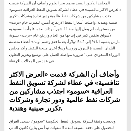
المجاهد الدكتور السيد محمد بحر العلوم وأضاف أن الشركة قدمت
«العرض الاكثر تنافسية» في عطاء لشركة تسويق النفط العراقية «سومو»
اجتذب مشاركين من شركات نفط عالمية ودور تجارة وشركات تكرير
صينية وهندية. واصلت أسعار النفط الارتفاع، أمس، ليقترب خام «برنت»
من مستويات لم يصل إليها منذ 11 شهراً، وذلك بعدما فاجأت السعودية
الأسواق بخفض كبير في إنتاجها من الخام.وارتفع خام «برنت» تسوية
مارس بنسبة 1.1% إلى 54.2 دولاراً، بعدما قفز وتضم أوبك+ أعضاء منظمة
البلدان المصدرة للبترول وروسيا ودولا أخرى منتجة للنفط. وأكد مجلس
الوزراء السعودي على "ضرورة مواصلة العمل على توسيع وتعزيز التعاون
في عدد من المجالات للارتقاء
وأضاف أن الشركة قدمت «العرض الاكثر
تنافسية» في عطاء لشركة تسويق النفط
العراقية «سومو» اجتذب مشاركين من
شركات نفط عالمية ودور تجارة وشركات
تكرير صينية وهندية.
وبحسب وثيقة لشركة تسويق النفط الحكومية "سومو"، يسعى العراق
للحصول على دفعة مسبقة لمدة 5 سنوات تبدأ من يناير/ كانون الثاني