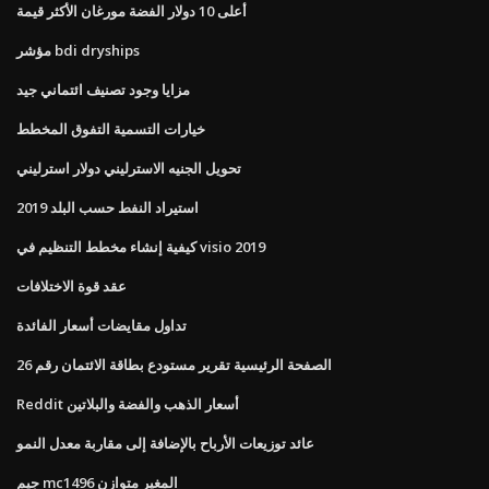
أعلى 10 دولار الفضة مورغان الأكثر قيمة
مؤشر bdi dryships
مزايا وجود تصنيف ائتماني جيد
خيارات التسمية التفوق المخطط
تحويل الجنيه الاسترليني دولار استرليني
استيراد النفط حسب البلد 2019
كيفية إنشاء مخطط التنظيم في visio 2019
عقد قوة الاختلافات
تداول مقايضات أسعار الفائدة
الصفحة الرئيسية تقرير مستودع بطاقة الائتمان رقم 26
Reddit أسعار الذهب والفضة والبلاتين
عائد توزيعات الأرباح بالإضافة إلى مقاربة معدل النمو
جيم mc1496 المغير متوازن