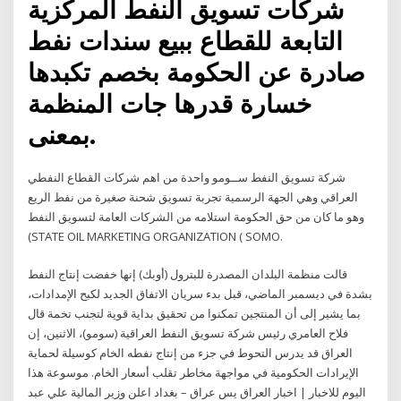
شركات تسويق النفط المركزية
التابعة للقطاع ببيع سندات نفط
صادرة عن الحكومة بخصم تكبدها
خسارة قدرها جات المنظمة
بمعنى.
شركة تسويق النفط ســومو واحدة من اهم شركات القطاع النفطي
العراقي وهي الجهة الرسمية تجربة تسويق شحنة صغيرة من نفط الريع
وهو ما كان من حق الحكومة استلامه من الشركات العامة لتسويق النفط
(STATE OIL MARKETING ORGANIZATION ( SOMO.
قالت منظمة البلدان المصدرة للبترول (أوبك) إنها خفضت إنتاج النفط
بشدة في ديسمبر الماضي، قبل بدء سريان الاتفاق الجديد لكبح الإمدادات،
بما يشير إلى أن المنتجين تمكنوا من تحقيق بداية قوية لتجنب تخمة قال
فلاح العامري رئيس شركة تسويق النفط العراقية (سومو)، الاثنين، إن
العراق قد يدرس التحوط في جزء من إنتاج نفطه الخام كوسيلة لحماية
الإيرادات الحكومية في مواجهة مخاطر تقلب أسعار الخام. موسوعة هذا
اليوم للاخبار | اخبار العراق يس عراق – بغداد اعلن وزير المالية علي عبد