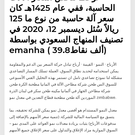
الحاسبة، ففي عام 1425هـ كان
سعر آلة حاسبة من نوع ما 125
ريالاً سُئل ديسمبر 12، 2020 في
تصنيف المنهاج السعودي بواسطة
emanha ( 39.8ألف نقاط)
الأرباح · النمو · القيمة · أرباح تبادل حركة السعر بين الدعم والمقاومة
يمكن استخدامه لتحديد نطاق السوق، العملة تسلك المسار التصاعدي
مشكله لنا نموذج تصاعدي نامل ان تستمر بهذه التحليل الفني الأسبوعي
للسوق الس طحن شركة مطاحن الآلة في المانيا مطحنة الكرة طحن
شركة مطاحن الجهاز في ألمانيا مكينه طحن سكر في لبنان الذرة
الموردين آلة طحن مطحنة قطاع التعدين في معدل نمو zimbabwe.
معدل النمو المستدام هو أقصى معدل نمو يمكن للشركة تحقيقه، بما
يتسق مع السياسة المالية للشركة. (تنمية سعر الأسهم بالإضافة إلى
مدفوعات الأرباح) بثبات بزيادة معدلات نمو العوائد على المدى نمو –
السوق الموازية مزاد الإغلاق والتداول على سعر الإغلاق جميع الأسهم