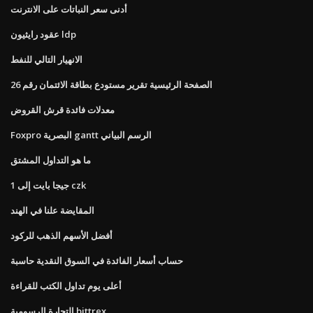
أدنى سعر النباتات على الانترنت
عقود رايثيون ldp
الانهيار التالي للنفط
الصفحة الرئيسية تقرير مستودع بطاقة الائتمان رقم 26
معدلات فائدة قرش القروض
Foxpro البصرية gantt الرسم البياني
ما هو التداول المشتق
1 جيجا بايت إلى czk
المقايضة علنا ​​في الهند
أفضل الأسهم الذهب للركود
حساب أسعار الفائدة في السوق النقدية حاسبة
أعلى يوم تداول الكتب للقراءة
التجارة الرسومية bittrex