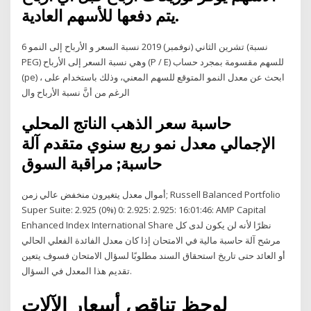
يتم دفعها للأسهم العادية.
6 تشرين الثاني (نوفمبر) 2019 نسبة السعر و الأرباح إلى النمو (نسبة
PEG) وهي نسبة السعر إلى الأرباح (P / E) للسهم مقسومة بمجرد حساب
(pe) ، ابحث عن معدل النمو المتوقع للسهم المعني، وذلك باستخدام على
الرغم من أنَّ نسبة الأرباح وال
حاسبة سعر الذهب الناتج المحلي
الإجمالي معدل نمو ربع سنوي متقدم آلة
حاسبة; مراقبة السوق
أموال معدل يتغيرون منخفض عالي زمن; Russell Balanced Portfolio
Super Suite: 2.925 (0%) 0: 2.925: 2.925: 16:01:46: AMP Capital
Enhanced Index International Share نظرًا لأنه لن يكون لدى كل
مرشح آلة حاسبة مالية في الامتحان إذا كان معدل الفائدة الفعلي الحالي
أو العائد حتى تاريخ استحقاق السند مطلوبًا لسؤال الامتحان فسوف يتعين
تقديم هذا المعدل في السؤال.
لوحظ تناقص أسعار الآلات