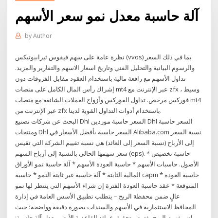
آلة حاسبة معدل نمو سعر الأسهم
by
Author
نظرة عامة على سهم فيفوس ثيرابيوتيكس (vvos) بما في ذلك السعر
والرسوم البيانية والتحليل الفني وتاريخ اسعار الاسهم والتقارير والمزيد.
تداول الأسهم مع رافعة مالية باستخدام العقود مقابل الفروقات دون
إشراك رأس المال الكامل على منصات mt4 عبر الإنترنت مع zfx ، وسيط
فوركس مرخص. تداول الفوركس وأزواج العملات الشائعة مع منصات mt4
عبر الإنترنت من zfx باستخدام أدوات التداول القوية لدينا.
البحث عن شركات تصنيع Dhl السعر حاسبة موردين Dhl السعر حاسبة
ومنتجات Dhl السعر حاسبة بأفضل الأسعار في Alibaba.com نسبة السعر
إلى الأرباح (نسبة السعر إلى العائد) هي نسبة تقييم الشركة التي تقيس
سعر سهمها الحالي بالنسبة إلى أرباح السهم (eps). * حاسبة تخصيص
الأصول. حاسبات الأسهم * حاسبة العودة الأسهم * آلة حاسبة نمو الأوراق
المالية الثابتة * آلة حاسبة غير ثابتة النمو * حاسبة capm * حاسبة العودة
المتوقعة * عقد حاسبة العودة الفترة إن شراء الأسهم التي ينتظر لها نمو
عالٍ ضمن محفظة الربح – يتطلب تطبيق الأسس العامة في إدارة
المحافظ الاستثمارية في الأسهم والسندات بصورة دقيقة وواضحة؛ حيث
إن مفهوم الربح يفترض تحقيق عوائد القاعدية الأيض معدل آلة حاسبة: