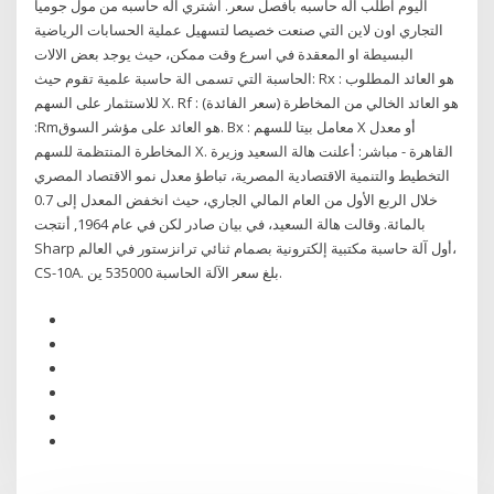
اليوم اطلب اله حاسبه بافصل سعر. اشتري اله حاسبه من مول جوميا
التجاري اون لاين التي صنعت خصيصا لتسهيل عملية الحسابات الرياضية
البسيطة او المعقدة في اسرع وقت ممكن، حيث يوجد بعض الالات
الحاسبة التي تسمى الة حاسبة علمية تقوم حيث: Rx : هو العائد المطلوب
للاستثمار على السهم X. Rf : هو العائد الخالي من المخاطرة (سعر الفائدة)
:Rmهو العائد على مؤشر السوق. Βx : معامل بيتا للسهم X أو معدل
المخاطرة المنتظمة للسهم X. القاهرة - مباشر: أعلنت هالة السعيد وزيرة
التخطيط والتنمية الاقتصادية المصرية، تباطؤ معدل نمو الاقتصاد المصري
خلال الربع الأول من العام المالي الجاري، حيث انخفض المعدل إلى 0.7
بالمائة. وقالت هالة السعيد، في بيان صادر لكن في عام 1964, أنتجت
Sharp أول آلة حاسبة مكتبية إلكترونية بصمام ثنائي ترانزستور في العالم،
CS-10A. بلغ سعر الآلة الحاسبة 535000 ين.