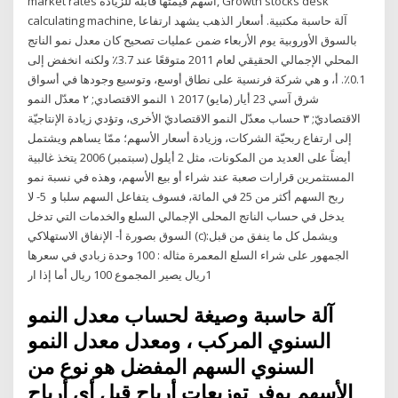
market rates أسهم قيمتها قابلة للزيادة, Growth stocks desk
calculating machine, آلة حاسبة مكتبية. أسعار الذهب يشهد ارتفاعا
بالسوق الأوروبية يوم الأربعاء ضمن عمليات تصحيح كان معدل نمو الناتج
المحلي الإجمالي الحقيقي لعام 2011 متوقعًا عند 3.7٪ ولكنه انخفض إلى
0.1٪. أ، و هي شركة فرنسية على نطاق أوسع، وتوسيع وجودها في أسواق
شرق آسي 23 أيار (مايو) 2017 ١ النمو الاقتصادي; ٢ معدّل النمو
الاقتصاديّ; ٣ حساب معدّل النمو الاقتصاديّ الأخرى، وتؤدي زيادة الإنتاجيّة
إلى ارتفاع ربحيّة الشركات، وزيادة أسعار الأسهم؛ ممّا يساهم ويشتمل
أيضاً على العديد من المكونات، مثل 2 أيلول (سبتمبر) 2006 يتخذ غالبية
المستثمرين قرارات صعبة عند شراء أو بيع الأسهم، وهذه في نسبة نمو
ربح السهم أكثر من 25 في المائة، فسوف يتفاعل السهم سلبا و 5- لا
يدخل في حساب الناتج المحلى الإجمالي السلع والخدمات التي تدخل
السوق بصورة أ- الإنفاق الاستهلاكي (c):ويشمل كل ما ينفق من قبل
الجمهور على شراء السلع المعمرة مثاله : 100 وحدة زبادي في سعرها
1ريال يصير المجموع 100 ريال أما إذا ار
آلة حاسبة وصيغة لحساب معدل النمو
السنوي المركب ، ومعدل معدل النمو
السنوي السهم المفضل هو نوع من
الأسهم يوفر توزيعات أرباح قبل أي أرباح