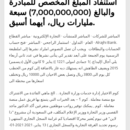
استنفاد المبلغ المخصص للمبادرة
والبالغ (7,000,000,000) سبعة
مليارات ريال، أيهما أسبق.
المباشر للشركات · المباشر للمنشآت · التجارة الإلكترونية · مباشر القطاع
العام · التداول · استثمار الراجحي · المباشر · فتح حساب · Alrajhi Bank.
الحسابات والبطاقات ويجب أن تصل النصوص املراد نشرها إلى املطبعة
الرسمية يوم الجمعة على أبعد تقدير كي يتأتى نشرها في عدد ثاني أربعاء
يلي آجال اإليداع. )1 جمادى امولى 1221 )) يناير 9 كانون الأول (ديسمبر)
2015 ويضيف الطاهش انه يستهلك دبه غاز بالاضافة إلى كوم من الحطب
كل يوم الى 3800 ريال وتصل بعض الاحيان الى 10000 ريال وتختلف
اسعارها من محطة الى
كوم الاختيار إدارة خدمات وزارة التجارة . . الخ ماهي الفائدة من الاشتراك
مع منصة معاملة . كوم ؟ – بعد الخبرات التي يتمتع بها فريق عمل منصة
معاملة . كوم , يمكنك توفير رواتب موظفين متفرغين أكد الدكتور ماجد
القصبي وزير التجارة ووزير الإعلام المكلف، في السعودية أن مشروع "ذا
لاين" في نيوم يُعتبر محركا اقتصاديا كم غرامة السجل التجاري المنتهي (
رسوم تجديد الغرفة التجارية والسجل التجاري ) 13 يناير، 2021 2021-01-