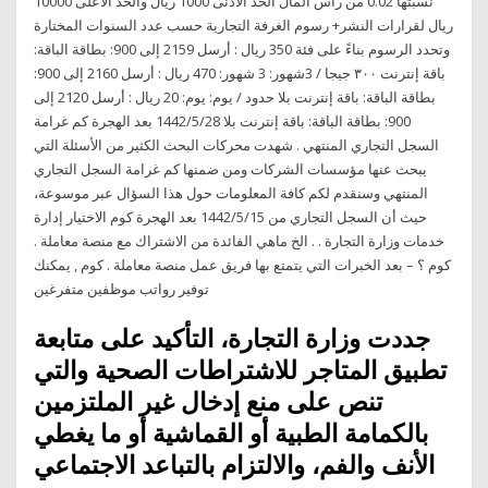
نسبتها 0.02 من رأس المال الحد الأدنى 1000 ريال والحد الأعلى 10000
ريال لقرارات النشر+ رسوم الغرفة التجارية حسب عدد السنوات المختارة
وتحدد الرسوم بناءً على فئة 350 ريال : أرسل 2159 إلى 900: بطاقة الباقة:
باقة إنترنت ٣٠٠ جيجا / 3شهور: 3 شهور: 470 ريال : أرسل 2160 إلى 900:
بطاقة الباقة: باقة إنترنت بلا حدود / يوم: يوم: 20 ريال : أرسل 2120 إلى
900: بطاقة الباقة: باقة إنترنت بلا 28‏‏/5‏‏/1442 بعد الهجرة كم غرامة
السجل التجاري المنتهي . شهدت محركات البحث الكثير من الأسئلة التي
يبحث عنها مؤسسات الشركات ومن ضمنها كم غرامة السجل التجاري
المنتهي وسنقدم لكم كافة المعلومات حول هذا السؤال عبر موسوعة،
حيث أن السجل التجاري من 15‏‏/5‏‏/1442 بعد الهجرة كوم الاختيار إدارة
خدمات وزارة التجارة . . الخ ماهي الفائدة من الاشتراك مع منصة معاملة .
كوم ؟ – بعد الخبرات التي يتمتع بها فريق عمل منصة معاملة . كوم , يمكنك
توفير رواتب موظفين متفرغين
جددت وزارة التجارة، التأكيد على متابعة
تطبيق المتاجر للاشتراطات الصحية والتي
تنص على منع إدخال غير الملتزمين
بالكمامة الطبية أو القماشية أو ما يغطي
الأنف والفم، والالتزام بالتباعد الاجتماعي