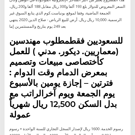
السعر المعروض للدولار بلغ 193 ألفا و300 ريال مقابل 188 ألفا و200 ريال،
الجمعة الماضية، وفقا لموقع بونباست.كوم الذي يتابع السوق غير
الرسمية. 10,000 ريال ريال. أرض للبيع الرياض - صلاح الدين 2020 ينتهي
بعد 249 يوم بتاريخ والمستثمرين إما
للسعوديين فقطمطلوب مهندسين
(معماريين. ديكور. مدني ) للعمل
كأختصاصى مبيعات وتصميم
بمعرض الدمام وقت الدوام :
فترتين – إجازة يومين بالأسبوع
يوم الجمعة ويوم آخرالراتب مع
بدل السكن 12,500 ريال شهرياً
عمولة
رسوم الخدمة. 1600 ريال لإصدار السجل التجاري للسنة الواحدة + رسوم