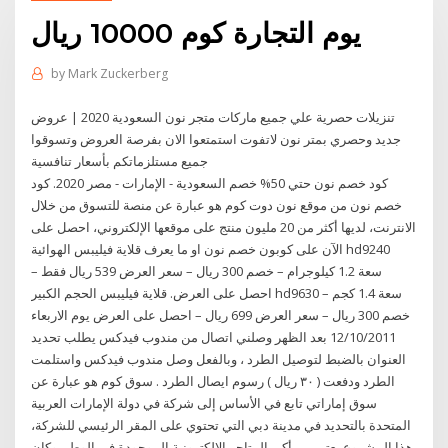
يوم التجارة كوم 10000 ريال
by
Mark Zuckerberg
تنزيلات حصرية علي جميع ماركات متجر نون السعودية 2020 | عروض
جديد وحصري بمتر نون لاتفوت استمتعوا الان بفرصة العروض وتسوقوا
جميع مستلزماتكم بأسعار تنافسية
كود خصم نون حتي 50% خصم السعودية - الإمارات - مصر 2020. كود
خصم نون من موقع نون دوت كوم هو عبارة عن منصة للتسوق من خلال
الانترنت، لديها أكثر من 20 مليون منتج على موقعها الإلكتروني، احصل على
الآن على كوبون خصم نون او ما يعرف قلاية فيليبس الهوائية hd9240
سعة 1.2 كيلوجرام – خصم 300 ريال – سعر العرض 539 ريال فقط –
احصل على العرض. قلاية فيليبس الحجم الكبير hd9630 سعة 1.4 كجم –
خصم 300 ريال – سعر العرض 699 ريال – احصل على العرض يوم الاربعاء
12/10/2011 بعد الظهر وصلني اتصال من مندوب فيدكس يطلب تحديد
العنوان بالضبط لتوصيل الطرد ، وبالفعل وصل مندوب فيدكس واستلمت
الطرد ودفعت ( ٣٠ ريال ) رسوم ايصال الطرد . سوق كوم هو عبارة عن
سوق إماراتي تابع في الأساس إلى شركة في دولة الإمارات العربية
المتحدة بالتحديد في مدينة دبي التي تحتوي على المقر الرئيسي للشركة،
هذا المشروع يعتبر من أكبر المتاجر الإلكترونية الموجودة في الوطن وكان