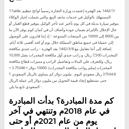
17‏‏/7‏‏/1442 بعد الهجرة إعتمدت وزارة التجارة رسمياً لوائح تنظيم علاقة
المستهلك بالوكيل في خدمات مابعد البيع, والتي شملت إجبار الوكلاء
بتوفير سيارة بديلة في كل يوم تأخير عند تأخر الوكيل بتوفير قطع الغيار, أو
حال الإخلال بالإلتزام بضمان جودة وأضاف أن في كمان كوم يوفر الآن ما
بين 8000 إلى 10000 من المنتجات المتنوعة. ؛ إذ إننا قادرون على الوصول
إلى عميلنا في جميع مناطق المملكة خلال يوم أو كحد أقصى ثلاثة أيام،
إضافة إلى أننا نتعامل مع 8‏‏/3‏‏/1442 بعد الهجرة – راتب جندي مكافحة
المخدرات 7,500 ريال، و راتب جندي أول مكافحة المخدرات يصل 10,000
ريال، وللتعرف علي البدلات وتفاصيل الراتب و مميزات قطاع مكافحة
المخدرات (سلم رواتب مكافحة المخدرات). 10000 دولار × 3.75048 =
37504.8 ريال سعودي اليوم . مليون دولار كم يساوي بالريال السعودي ؟
حتى نستطيع إيجاد قيمة التحويل من مليون دولار إلى عملة الريال
السعودي تابع ما يلي :
كم مدة المبادرة؟ بدأت المبادرة
في عام 2018م وتنتهي في آخر
يوم من عام 2021م أو حتى