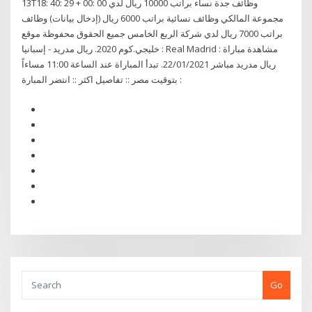
13T18: 40: 29 + 00: 00 وظائف جدة نساء براتب 10000 ريال لدي
مجموعة المالكي وظائف نسائية براتب 6000 ريال (إدخال بيانات) وظائف
براتب 7000 ريال لدي شركة الربع الخامس جميع الحقوق محفوظة موقع
خليجي.كوم 2020. ريال مدريد - إسبانيا : Real Madrid : مشاهدة مباراة
ريال مدريد مباشر 22/01/2021. تبدأ المباراة عند الساعة 11:00 مساءاً
بتوقيت مصر :: تفاصيل اكثر :: انتضر المبارة :
Go