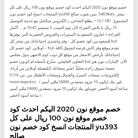
خصم موقع نون 2020 اليكم احدث كود خصم موقع نون 100 ريال على كل
المنتجات انسخ كود خصم نون yu393 صالح ‎يمن شوب‎. 540 likes. ‎متجر
الكتروني متكامل مع خدمة التوصيل‎ المجموع : 181 / 12 = يطلع الشاحن بـ
15 ريال يا بلاش الشراء كان يوم السبت 5 سبتمبر 10:47 م … أكمل
القراءة » امازون السعودية المميزات والعروض الحصرية التي يوفرها
للسعوديين كود خصم كل .. وفر واشتري إحتياجاتك من متجر كل kul
أونلاين. كود خصم كل – Kul..يقدم موقع وفر كاش فرصة لتسوق كافة
إحتياجاتك بأرخص الاسعار من موقع كل دوت كوم الاشهر بدول مجلس
التعاون الخليجي، سارع بأستخدام كوبون خصم kul الأن. الإمارات نون هي
منصة تسوق رائدة محلياً. اشترِ منتجاتك المُفضلة أونلاين من أزياء،
إلكترونيات، منتجات المنزل والجمال ومنتجات الأطفال من. س.‏ 5119.
noon-express · باور بنك إيكون 10 مزود بمنفذين 10000مللي أمبير /
ساعة أسود/أخضر. جويباور بنك إيكون 10 مزود بمنفذين 10000مللي أمبير
/ ساعة أسود/أخضر.
خصم موقع نون 2020 اليكم احدث كود
خصم موقع نون 100 ريال على كل
المنتجات انسخ كود خصم نون yu393
صالح